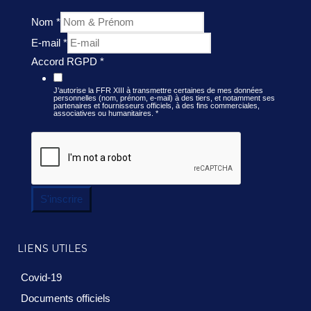
Nom
*
E-mail
*
Accord RGPD
*
J’autorise la FFR XIII à transmettre certaines de mes données
personnelles (nom, prénom, e-mail) à des tiers, et notamment ses
partenaires et fournisseurs officiels, à des fins commerciales,
associatives ou humanitaires.
*
S'inscrire
LIENS UTILES
Covid-19
Documents officiels