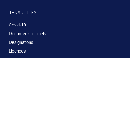
LIENS UTILES
Covid-19
Documents officiels
Désignations
Licences
Ligues et Comités
Contact
Formation – INF