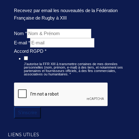
Recevez par email les nouveautés de la Fédération
Française de Rugby à XIII
Nom
*
E-mail
*
Accord RGPD
*
J’autorise la FFR XIII à transmettre certaines de mes données
personnelles (nom, prénom, e-mail) à des tiers, et notamment ses
partenaires et fournisseurs officiels, à des fins commerciales,
associatives ou humanitaires.
*
S'inscrire
LIENS UTILES