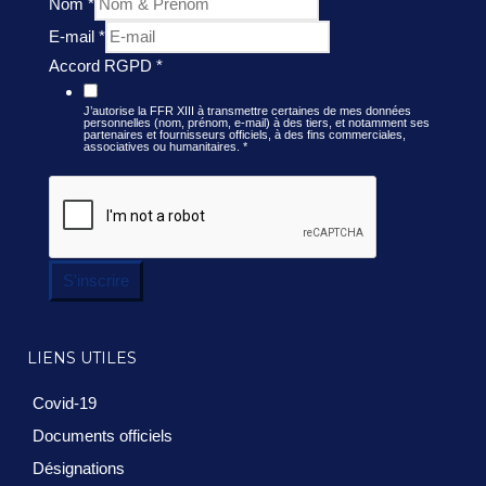
Nom
*
E-mail
*
Accord RGPD
*
J’autorise la FFR XIII à transmettre certaines de mes données
personnelles (nom, prénom, e-mail) à des tiers, et notamment ses
partenaires et fournisseurs officiels, à des fins commerciales,
associatives ou humanitaires.
*
S'inscrire
LIENS UTILES
Covid-19
Documents officiels
Désignations