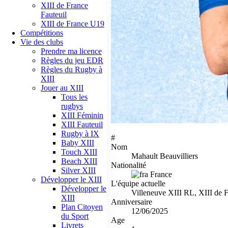
XIII de France
Fauteuil
XIII de France U19
Compétitions
Vie des clubs
Prendre ma licence
Règles du jeu EDR
Règles du Rugby à
XIII
Jouer au XIII
Tous les
rugbys
XIII Féminin
XIII Fauteuil
Rugby à IX
#
Baby XIII
Nom
Touch XIII
Mahault Beauvilliers
Beach XIII
Nationalité
Silver XIII
France
Développer le XIII
L'équipe actuelle
Développer le
Villeneuve XIII RL, XIII de 
XIII
Anniversaire
Plan Citoyen
12/06/2025
du Sport
Age
Livrets