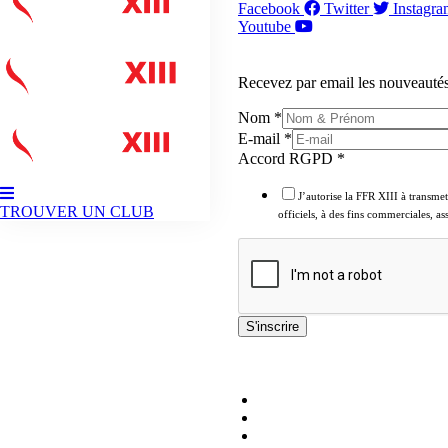
Facebook
Twitter
Instagr
Youtube
NEWSLETTER
Recevez par email les nouveautés
Nom
*
E-mail
*
Accord RGPD
*
J’autorise la FFR XIII à transme
TROUVER UN CLUB
officiels, à des fins commerciales, a
S'inscrire
LIENS UTILES
Covid-19
Documents officiels
Désignations