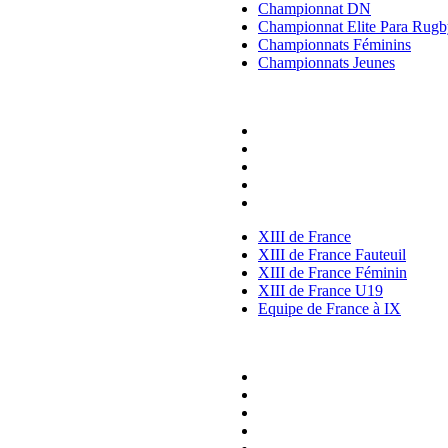
Championnat DN
Championnat Elite Para Rugb
Championnats Féminins
Championnats Jeunes
ÉQUIPES DE FRANCE
XIII de France
XIII de France Fauteuil
XIII de France Féminin
XIII de France U19
Equipe de France à IX
XIII de France
XIII de France Fauteuil
XIII de France Féminin
XIII de France U19
Equipe de France à IX
VIE DES CLUBS
Jouer au XIII
Développer le XIII
Arbitrer à XIII
Se Former à XIII