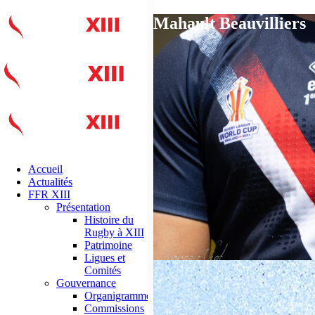
Mahault Beauvilliers
Accueil
Actualités
FFR XIII
Présentation
Histoire du
Rugby à XIII
Patrimoine
Ligues et
Comités
Gouvernance
Organigramme
Commissions