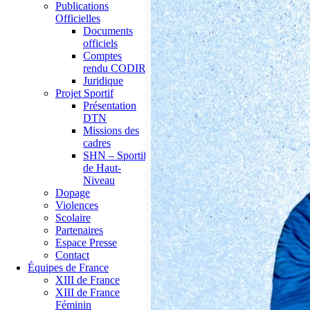
Publications
Officielles
Documents
officiels
Comptes
rendu CODIR
Juridique
Projet Sportif
Présentation
DTN
Missions des
cadres
SHN – Sportif
de Haut-
Niveau
Dopage
Violences
Scolaire
Partenaires
Espace Presse
Contact
Équipes de France
XIII de France
XIII de France
Féminin