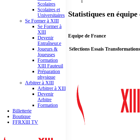
1
Scolaires
Scolaires et
Statistiques en équipe
Universitaires
Se Former à XIII
Se Former à
XIII
Equipe de France
Devenir
Entraîneur.e
Sélections
Essais
Transformation
Joueurs &
Joueuses
Formation
XIII Fauteuil
Préparation
physique
Arbitrer à XIII
Arbitrer à XIII
Devenir
Arbitre
Formation
Billetterie
Boutique
FFRXIII TV