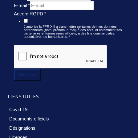
E-mail
*
Accord RGPD
*
J’autorise la FFR XIII à transmettre certaines de mes données
personnelles (nom, prénom, e-mail) à des tiers, et notamment ses
partenaires et fournisseurs officiels, à des fins commerciales,
associatives ou humanitaires.
*
S'inscrire
LIENS UTILES
Covid-19
Documents officiels
Désignations
Licences