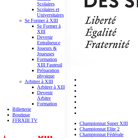
Scolaires
Scolaires et
Universitaires
Se Former à XIII
Se Former à
XIII
Devenir
Entraîneur.e
Joueurs &
Joueuses
Formation
XIII Fauteuil
COMPÉTITIONS
Préparation
physique
Championnat Super XIII
Arbitrer à XIII
Championnat Elite 2
Arbitrer à XIII
Championnat Fédérale
Devenir
Championnat DN
Arbitre
Championnat Elite Para Rug
Formation
Championnats Féminins
Billetterie
Championnats Jeunes
Boutique
FFRXIII TV
Championnat Super XIII
Championnat Elite 2
Championnat Fédérale