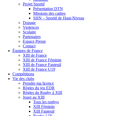
Projet Sportif
Présentation DTN
Missions des cadres
SHN – Sportif de Haut-Niveau
Dopage
Violences
Scolaire
Partenaires
Espace Presse
Contact
Équipes de France
XIII de France
XIII de France Féminin
XIII de France Fauteuil
XIII de France U19
Compétitions
Vie des clubs
Prendre ma licence
Règles du jeu EDR
Règles du Rugby à XIII
Jouer au XIII
Tous les rugbys
XIII Féminin
XIII Fauteuil
Rugby à IX