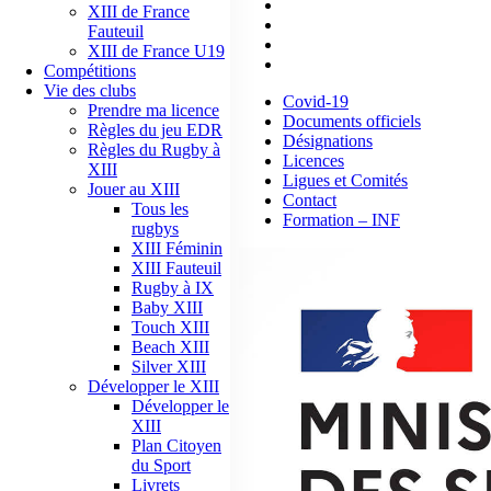
Licences
XIII de France
Ligues et Comités
Fauteuil
Contact
XIII de France U19
Formation – INF
Compétitions
Vie des clubs
Covid-19
Prendre ma licence
Documents officiels
Règles du jeu EDR
Désignations
Règles du Rugby à
Licences
XIII
Ligues et Comités
Jouer au XIII
Contact
Tous les
Formation – INF
rugbys
XIII Féminin
XIII Fauteuil
Rugby à IX
Baby XIII
Touch XIII
Beach XIII
Silver XIII
Développer le XIII
Développer le
XIII
Plan Citoyen
du Sport
Livrets