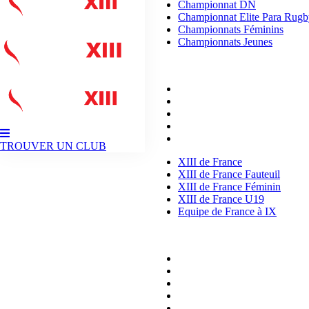
Championnat DN
Championnat Elite Para Rugb
Championnats Féminins
Championnats Jeunes
ÉQUIPES DE FRANCE
XIII de France
XIII de France Fauteuil
XIII de France Féminin
XIII de France U19
Equipe de France à IX
TROUVER UN CLUB
XIII de France
XIII de France Fauteuil
XIII de France Féminin
XIII de France U19
Equipe de France à IX
VIE DES CLUBS
Jouer au XIII
Développer le XIII
Arbitrer à XIII
Se Former à XIII
Prendre ma licence de Rugby