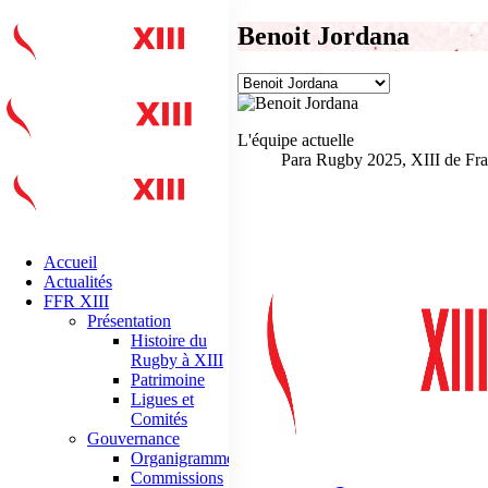
Benoit Jordana
L'équipe actuelle
Para Rugby 2025, XIII de Fra
Accueil
Actualités
FFR XIII
Présentation
Histoire du
Rugby à XIII
Patrimoine
Ligues et
Comités
Gouvernance
Organigramme
Commissions