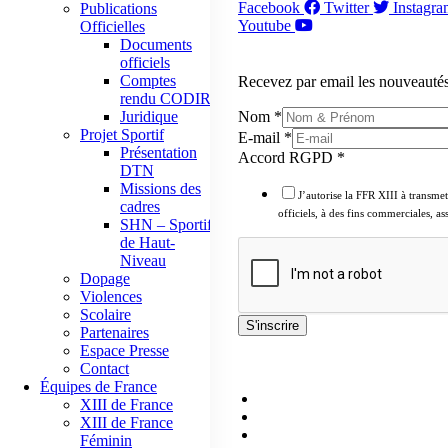
Facebook
Twitter
Instagr
Publications
Youtube
Officielles
NEWSLETTER
Documents
officiels
Comptes
Recevez par email les nouveautés
rendu CODIR
Nom
*
Juridique
Projet Sportif
E-mail
*
Présentation
Accord RGPD
*
DTN
Missions des
J’autorise la FFR XIII à transme
cadres
officiels, à des fins commerciales, a
SHN – Sportif
de Haut-
Niveau
Dopage
Violences
Scolaire
S'inscrire
Partenaires
Espace Presse
LIENS UTILES
Contact
Équipes de France
Covid-19
XIII de France
Documents officiels
XIII de France
Désignations
Féminin