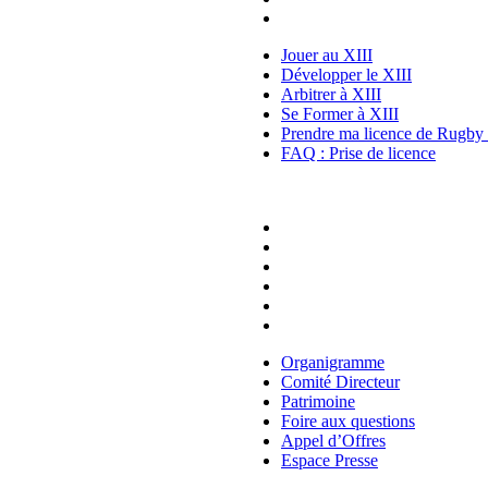
FAQ : Prise de licence
Jouer au XIII
Développer le XIII
Arbitrer à XIII
Se Former à XIII
Prendre ma licence de Rugby 
FAQ : Prise de licence
FFR XIII
Organigramme
Comité Directeur
Patrimoine
Foire aux questions
Appel d’Offres
Espace Presse
Organigramme
Comité Directeur
Patrimoine
Foire aux questions
Appel d’Offres
Espace Presse