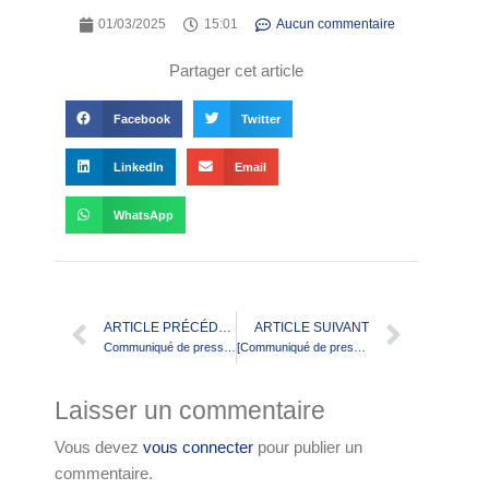
01/03/2025
15:01
Aucun commentaire
Partager cet article
Facebook
Twitter
LinkedIn
Email
WhatsApp
ARTICLE PRÉCÉDENT
ARTICLE SUIVANT
Communiqué de presse – Ligue Occitanie de rugby à XIII – Finales de Coupe U13 & U15 à Saint-Laurent-de-la-Salanque
[Communiqué de presse] FFRXIII lance son double projet de formation SHN pour la saison 2025-2026.
Laisser un commentaire
Vous devez
vous connecter
pour publier un
commentaire.