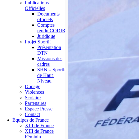
Publications
Officielles
Documents
officiels
Comptes
rendu CODIR
Juridique
Projet Sportif
Présentation
DTN
Missions des
cadres
SHN – Sportif
de Haut-
Niveau
Dopage
Violences
Scolaire
Partenaires
Espace Presse
Contact
Équipes de France
XIII de France
XIII de France
Féminin