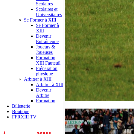
Scolaires
Scolaires et
Universitaires
Se Former à XIII
Se Former à
XIII
Devenir
Entraîneur.e
Joueurs &
Joueuses
Formation
XIII Fauteuil
Préparation
physique
Arbitrer à XIII
Arbitrer à XIII
Devenir
Arbitre
Formation
Billetterie
Boutique
FFRXIII TV