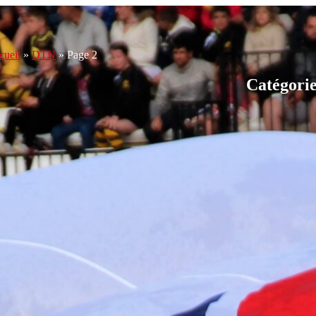
cueil
»
DTN
»
Page 2
Catégori