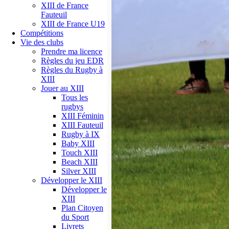
XIII de France
Fauteuil
XIII de France U19
Compétitions
Vie des clubs
Prendre ma licence
Règles du jeu EDR
Règles du Rugby à
XIII
Jouer au XIII
Tous les
rugbys
XIII Féminin
XIII Fauteuil
Rugby à IX
Baby XIII
Touch XIII
Beach XIII
Silver XIII
Développer le XIII
Développer le
XIII
Plan Citoyen
du Sport
Livrets