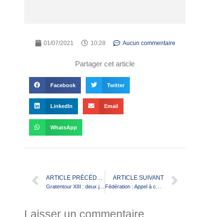
01/07/2021
10:28
Aucun commentaire
Partager cet article
Facebook
Twitter
LinkedIn
Email
WhatsApp
ARTICLE PRÉCÉDENT
ARTICLE SUIVANT
Gratentour XIII : deux journées initiation pendant les grandes vacances
Fédération : Appel à candidatures pour les organes disciplines
Laisser un commentaire