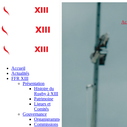
Ac
Accueil
Actualités
FFR XIII
Présentation
Histoire du
Rugby à XIII
Patrimoine
Ligues et
Comités
Gouvernance
Organigramme
Commissions