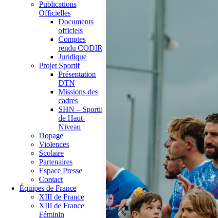
Publications
Officielles
Documents
officiels
Comptes
rendu CODIR
Juridique
Projet Sportif
Présentation
DTN
Missions des
cadres
SHN – Sportif
de Haut-
Niveau
Dopage
Violences
Scolaire
Partenaires
Espace Presse
Contact
Équipes de France
XIII de France
XIII de France
Féminin