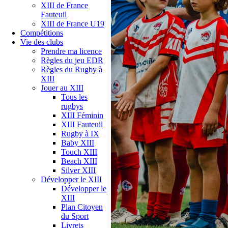
XIII de France
Fauteuil
XIII de France U19
Compétitions
Vie des clubs
Prendre ma licence
Règles du jeu EDR
Règles du Rugby à
XIII
Jouer au XIII
Tous les
rugbys
XIII Féminin
XIII Fauteuil
Rugby à IX
Baby XIII
Touch XIII
Beach XIII
Silver XIII
Développer le XIII
Développer le
XIII
Plan Citoyen
du Sport
Livrets