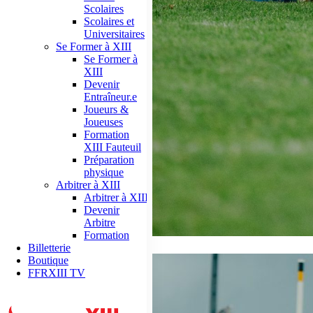
Scolaires
Scolaires et
Universitaires
Se Former à XIII
Se Former à
XIII
Devenir
Entraîneur.e
Joueurs &
Joueuses
Formation
XIII Fauteuil
Préparation
physique
Arbitrer à XIII
Arbitrer à XIII
Devenir
Arbitre
Formation
Billetterie
Boutique
FFRXIII TV