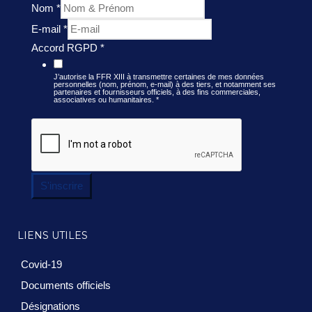
Nom
*
E-mail
*
Accord RGPD
*
J’autorise la FFR XIII à transmettre certaines de mes données
personnelles (nom, prénom, e-mail) à des tiers, et notamment ses
partenaires et fournisseurs officiels, à des fins commerciales,
associatives ou humanitaires.
*
S'inscrire
LIENS UTILES
Covid-19
Documents officiels
Désignations