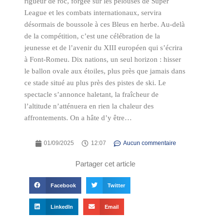
rigueur de roc, forgée sur les pelouses de Super
League et les combats internationaux, servira
désormais de boussole à ces Bleus en herbe. Au-delà
de la compétition, c’est une célébration de la
jeunesse et de l’avenir du XIII européen qui s’écrira
à Font-Romeu. Dix nations, un seul horizon : hisser
le ballon ovale aux étoiles, plus près que jamais dans
ce stade situé au plus près des pistes de ski. Le
spectacle s’annonce haletant, la fraîcheur de
l’altitude n’atténuera en rien la chaleur des
affrontements. On a hâte d’y être…
01/09/2025
12:07
Aucun commentaire
Partager cet article
Facebook
Twitter
LinkedIn
Email