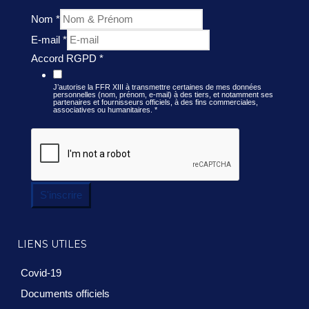
Nom
*
E-mail
*
Accord RGPD
*
J’autorise la FFR XIII à transmettre certaines de mes données
personnelles (nom, prénom, e-mail) à des tiers, et notamment ses
partenaires et fournisseurs officiels, à des fins commerciales,
associatives ou humanitaires.
*
S'inscrire
LIENS UTILES
Covid-19
Documents officiels