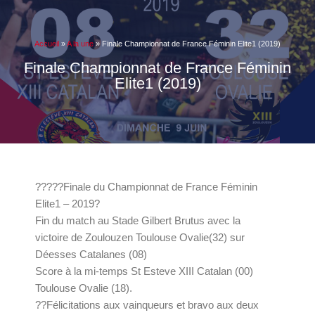
Accueil
»
A la une
»
Finale Championnat de France Féminin Elite1 (2019)
Finale Championnat de France Féminin
Elite1 (2019)
??
?
??
Finale du Championnat de France Féminin
Elite1 – 2019
?
Fin du match au Stade Gilbert Brutus avec la
victoire de
Zoulouzen Toulouse Ovalie
(32) sur
Déesses Catalanes
(08)
Score à la mi-temps St Esteve XIII Catalan (00)
Toulouse Ovalie (18).
?
?
Félicitations
aux vainqueurs et bravo aux deux