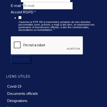
E-mail
*
Accord RGPD
*
J’autorise la FFR XIII à transmettre certaines de mes données
personnelles (nom, prénom, e-mail) à des tiers, et notamment ses
partenaires et fournisseurs officiels, à des fins commerciales,
associatives ou humanitaires.
*
S'inscrire
LIENS UTILES
Covid-19
Documents officiels
Désignations