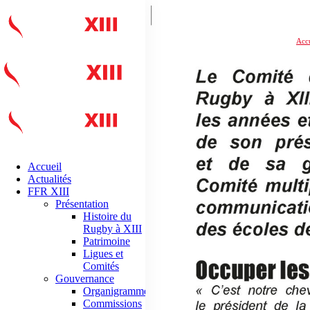
Accu
Accueil
Actualités
FFR XIII
Présentation
Histoire du
Rugby à XIII
Patrimoine
Ligues et
Comités
Gouvernance
Organigramme
Commissions