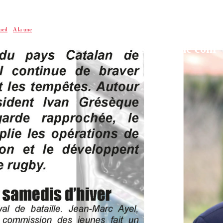
eil
»
A la une
»
Les coups de com’ du Pays Catalan
Les coups de com’