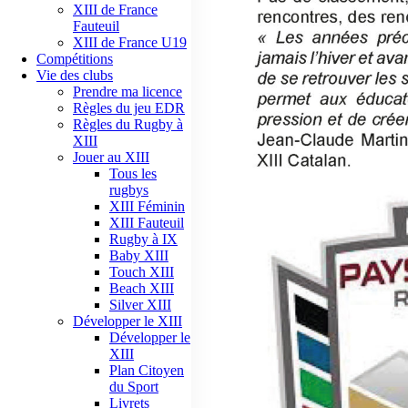
XIII de France
Fauteuil
XIII de France U19
Compétitions
Vie des clubs
Prendre ma licence
Règles du jeu EDR
Règles du Rugby à
XIII
Jouer au XIII
Tous les
rugbys
XIII Féminin
XIII Fauteuil
Rugby à IX
Baby XIII
Touch XIII
Beach XIII
Silver XIII
Développer le XIII
Développer le
XIII
Plan Citoyen
du Sport
Livrets