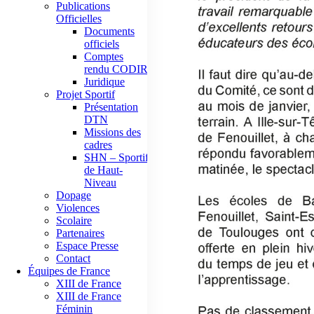
Publications
Officielles
Documents
officiels
Comptes
rendu CODIR
Juridique
Projet Sportif
Présentation
DTN
Missions des
cadres
SHN – Sportif
de Haut-
Niveau
Dopage
Violences
Scolaire
Partenaires
Espace Presse
Contact
Équipes de France
XIII de France
XIII de France
Féminin