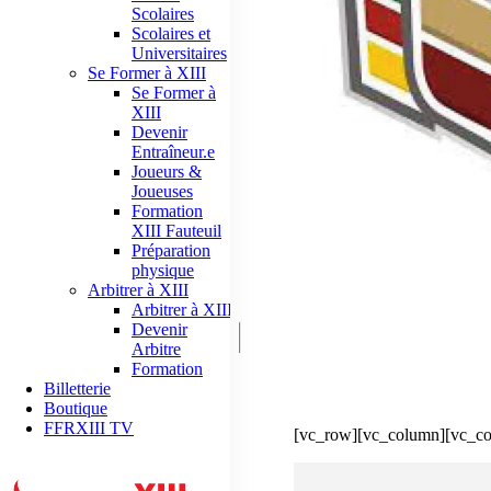
Scolaires
Scolaires et
Universitaires
Se Former à XIII
Se Former à
XIII
Devenir
Entraîneur.e
Joueurs &
Joueuses
Formation
XIII Fauteuil
Préparation
physique
Arbitrer à XIII
Arbitrer à XIII
Devenir
Arbitre
Formation
Billetterie
Boutique
FFRXIII TV
[vc_row][vc_column][vc_co