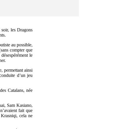
 soir, les Dragons
nts.
utiste au possible,
s (sans compter que
t désespérément le
ner.
, permettant ainsi
conduite d’un jeu
 des Catalans, née
ssai, Sam Kasiano,
n’avaient fait que
 Krasniqi, cela ne