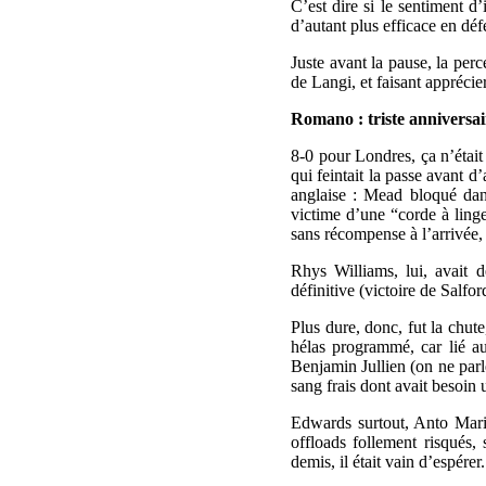
C’est dire si le sentiment d
d’autant plus efficace en défe
Juste avant la pause, la per
de Langi, et faisant apprécier
Romano : triste anniversai
8-0 pour Londres, ça n’étai
qui feintait la passe avant d
anglaise : Mead bloqué dans
victime d’une “corde à linge
sans récompense à l’arrivée,
Rhys Williams, lui, avait 
définitive (victoire de Salfo
Plus dure, donc, fut la chut
hélas programmé, car lié a
Benjamin Jullien (on ne par
sang frais dont avait besoin
Edwards surtout, Anto Mar
offloads follement risqués,
demis, il était vain d’espérer.