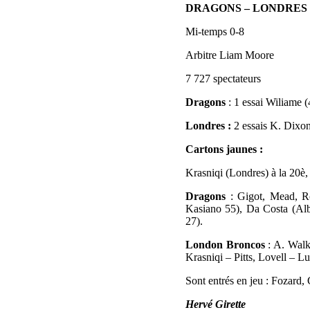
DRAGONS – LONDRES 
Mi-temps 0-8
Arbitre Liam Moore
7 727 spectateurs
Dragons
: 1 essai Wiliame (
Londres :
2 essais K. Dixon
Cartons jaunes :
Krasniqi (Londres) à la 20è,
Dragons
: Gigot, Mead, R
Kasiano 55), Da Costa (Alb
27).
London Broncos
: A. Wal
Krasniqi – Pitts, Lovell – L
Sont entrés en jeu : Fozard
Hervé Girette