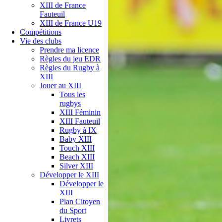
XIII de France
Fauteuil
XIII de France U19
Compétitions
Vie des clubs
Prendre ma licence
Règles du jeu EDR
Règles du Rugby à
XIII
Jouer au XIII
Tous les
rugbys
XIII Féminin
XIII Fauteuil
Rugby à IX
Baby XIII
Touch XIII
Beach XIII
Silver XIII
Développer le XIII
Développer le
XIII
Plan Citoyen
du Sport
Livrets