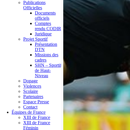
Publications
Officielles
Documents
officiels
Comptes
rendu CODIR
Juridique
Projet Sportif
Présentation
DTN
Missions des
cadres
SHN – Sportif
de Haut-
Niveau
Dopage
Violences
Scolaire
Partenaires
Espace Presse
Contact
Équipes de France
XIII de France
XIII de France
Féminin