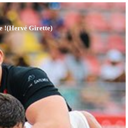
te !(Hervé Girette)