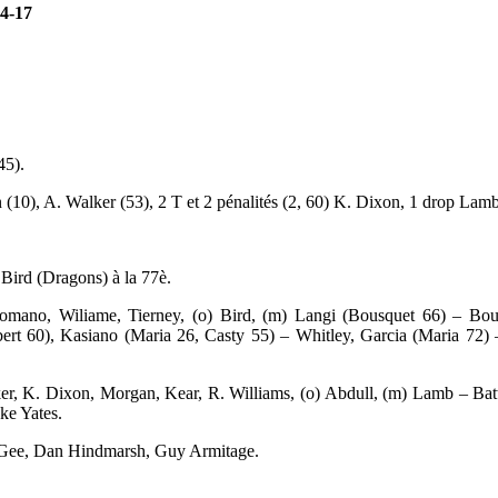
4-17
45).
 (10), A. Walker (53), 2 T et 2 pénalités (2, 60) K. Dixon, 1 drop Lamb
 Bird (Dragons) à la 77è.
omano, Wiliame, Tierney, (o) Bird, (m) Langi (Bousquet 66) – Bo
ert 60), Kasiano (Maria 26, Casty 55) – Whitley, Garcia (Maria 72)
ker, K. Dixon, Morgan, Kear, R. Williams, (o) Abdull, (m) Lamb – Ba
uke Yates.
, Gee, Dan Hindmarsh, Guy Armitage.