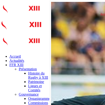
Accu
Accueil
Actualités
FFR XIII
Présentation
Histoire du
Rugby à XIII
Patrimoine
Ligues et
Comités
Gouvernance
Organigramme
Commissions