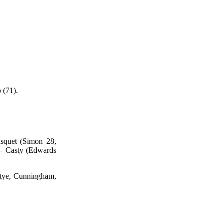
 (71).
usquet (Simon 28,
 – Casty (Edwards
ttye, Cunningham,