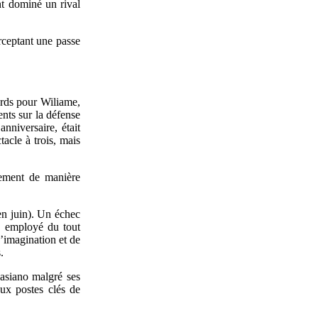
nt dominé un rival
rceptant une passe
.
ards pour Wiliame,
ents sur la défense
nniversaire, était
acle à trois, mais
lement de manière
en juin). Un échec
s employé du tout
’imagination et de
.
asiano malgré ses
aux postes clés de