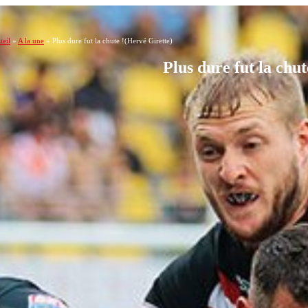
eil
»
A la une
»
Plus dure fut la chute !(Hervé Girette)
Plus dure fut la chu