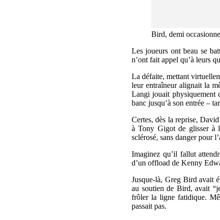
Bird, demi occasionnel
Les joueurs ont beau se batt
n’ont fait appel qu’à leurs qu
La défaite, mettant virtuelle
leur entraîneur alignait la 
Langi jouait physiquement d
banc jusqu’à son entrée – tar
Certes, dès la reprise, Davi
à Tony Gigot de glisser à 
sclérosé, sans danger pour l’
Imaginez qu’il fallut atten
d’un offload de Kenny Edwa
Jusque-là, Greg Bird avait é
au soutien de Bird, avait “j
frôler la ligne fatidique. M
passait pas.