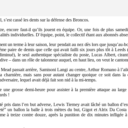
, s’est cassé les dents sur la défense des Broncos.
re, encore faut-il qu’ils jouent en équipe. Or, une fois de plus samedi
alités individuelles. D’équipe, point, le collectif étant aux abonnés abse
ment un terme à leur saison, leur pendait au nez dès lors que jusqu’au-bo
même paire de demis que celle qui avait failli six jours plus tôt à Leed
iminué), le seul authentique spécialiste du poste, Lucas Albert, ciran
dive – dans un rôle de talonneur auquel, en haut lieu, on veut le canton
d Mead passait arrière, Samisoni Langi au centre, Arthur Romano à l’aile
la charnière, mais sans pour autant changer quoique ce soit dans la 
adversaire, lequel avait déjà fait son nid à la mi-temps.
dre une grosse demi-heure pour assister à la première attaque au large
rds !
té pris dans l’en but adverse, Lewis Tierney avait lâché un ballon d’e
eté” un ballon la balle à trois mètres du but, Gigot et Alrix Da Costa 
ême à treize contre douze, après la punition de dix minutes infligée à