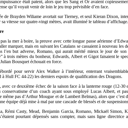
’impuissance était patent, alors que les Sang et Or avaient copieuseme
nse qu’il voyait venir de loin le jeu trop prévisible d’en face.
cée de Brayden Wiliame avortait sur Tierney, et seul Kieran Dixon, inte
 sa vitesse sur quatre-vingt mètres, avait illuminé le tableau d’affichage
re
t pas la mer à boire, la preuve avec cette longue passe aérienne d’Edw
’aller marquer, mais en suivant les Catalans se cassaient à nouveau les d
 l’en but adverse, Romano, qui aurait mérité mieux le jour de son a
” à trois mètres du bonheur, Edwards, Albert et Gigot faisaient le spect
 Julian Bousquet échouait en force.
débordé pour servir Alex Walker à l’intérieur, enterrant vraisemblab
rd à Hull FC 44-22) les derniers espoirs de qualification des Dragons.
e, avec ce deuxième échec de la saison face à la lanterne rouge (12-30 
u conservatisme d’un coach ayant sous employé Lucas Albert, et pa
le même pas d’Arthur Mougue et de Lambert Belmas), alors que c’est d
 une équipe déjà mise à mal par une cascade de blessés et de suspensions
ia, Rémi Casty, Mead, Benjamin Garcia, Romano, Mickaël Simon, K
 s’étaient pourtant dépensés sans compter, mais sans ligne directrice 