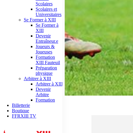
Scolaires
Scolaires et
Universitaires
Se Former à XIII
Se Former à
XIII
Devenir
Entraîneur.e
Joueurs &
Joueuses
Formation
XIII Fauteuil
Préparation
physique
Arbitrer à XIII
Arbitrer à XIII
Devenir
Arbitre
Formation
Billetterie
Boutique
FFRXIII TV