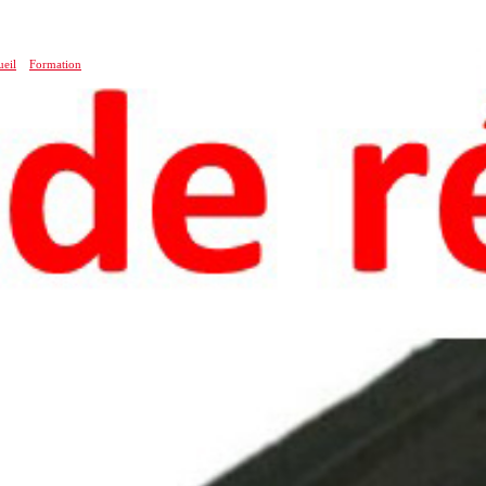
eil
»
Formation
»
Pôle de Carcassonne : 100% de réussite au Baccalauréat
Pôle de Carcassonne : 100% d