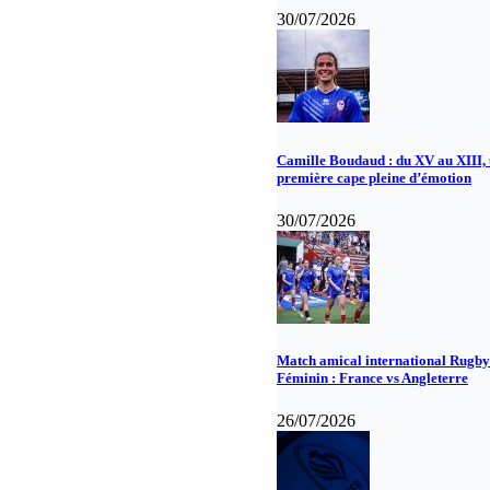
30/07/2026
Camille Boudaud : du XV au XIII,
première cape pleine d’émotion
30/07/2026
Match amical international Rugby
Féminin : France vs Angleterre
26/07/2026