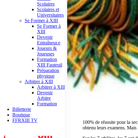
Scolaires
Scolaires et
Universitaires
Se Former à XIII
Se Former à
XIII
Devenir
Entraîneur.e
Joueurs &
Joueuses
Formation
XIII Fauteuil
Préparation
physique
Arbitrer à XIII
Arbitrer à XIII
Devenir
Arbitre
Formation
Billetterie
Boutique
FFRXIII TV
100% de réussite pour la sec
obtenu leurs examens. Mais le