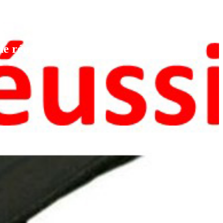
e réussite au Baccalauréat