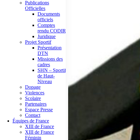
Publications
Officielles
Documents
officiels
Comptes
rendu CODIR
Juridique
Projet Sportif
Présentation
DTN
Missions des
cadres
SHN – Sportif
de Haut-
Niveau
Dopage
Violences
Scolaire
Partenaires
Espace Presse
Contact
Équipes de France
XIII de France
XIII de France
Féminin