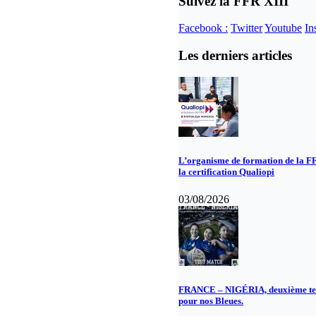
Suivez la FFR XIII
Facebook :
Twitter
Youtube
In
Les derniers articles
L’organisme de formation de la F
la certification Qualiopi
03/08/2026
FRANCE – NIGÉRIA, deuxième te
pour nos Bleues.