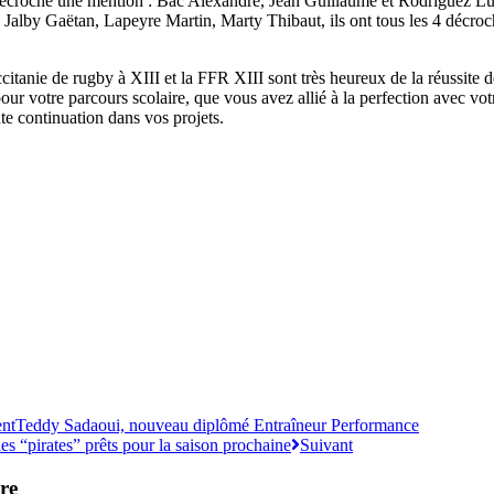
nt décroché une mention : Bac Alexandre, Jean Guillaume et Rodriguez L
Jalby Gaëtan, Lapeyre Martin, Marty Thibaut, ils ont tous les 4 décroc
citanie de rugby à XIII et la FFR XIII sont très heureux de la réussite de
pour votre parcours scolaire, que vous avez allié à la perfection avec votr
te continuation dans vos projets.
ent
Teddy Sadaoui, nouveau diplômé Entraîneur Performance
les “pirates” prêts pour la saison prochaine
Suivant
re