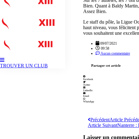
Sur les 7 athlètes, les 7 o
Bien. Quant à Baldy Martin, 
Assez Bien.
Le staff du pôle, la Ligue Oc
haut niveau, vous félicitent 
vous souhaitent une excellen
09/07/2021
09:58
Aucun commentaire
TROUVER UN CLUB
Partager cet article
Facebook
Twitter
LinkedIn
Email
WhatsApp
Précédent
Article Précéd
Article Suivant
Nanterre : 
Laisser un commentai