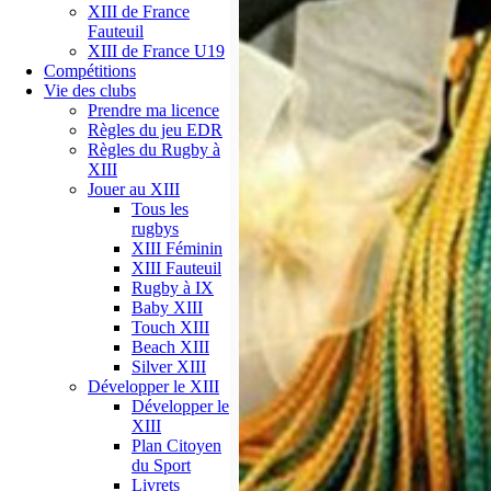
XIII de France
Fauteuil
XIII de France U19
Compétitions
Vie des clubs
Prendre ma licence
Règles du jeu EDR
Règles du Rugby à
XIII
Jouer au XIII
Tous les
rugbys
XIII Féminin
XIII Fauteuil
Rugby à IX
Baby XIII
Touch XIII
Beach XIII
Silver XIII
Développer le XIII
Développer le
XIII
Plan Citoyen
du Sport
Livrets