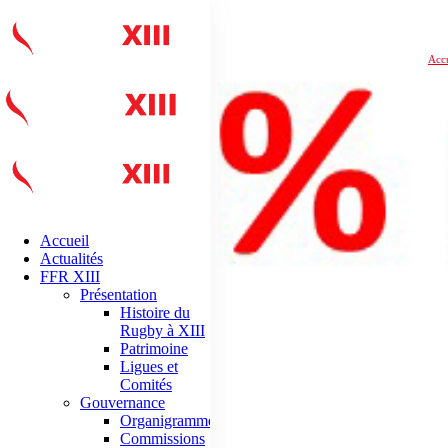
Accu
Accueil
Actualités
FFR XIII
Présentation
Histoire du
Rugby à XIII
Patrimoine
Ligues et
Comités
Gouvernance
Organigramme
Commissions