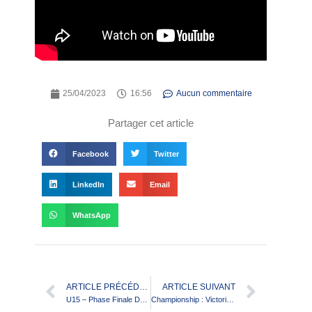
25/04/2023
16:56
Aucun commentaire
Partager cet article
Facebook
Twitter
LinkedIn
Email
WhatsApp
ARTICLE PRÉCÉDENT
ARTICLE SUIVANT
U15 – Phase Finale Développement à IX
Championship : Victorieux, Toulouse reste toujours invaincu à domicile et remonte au classement !