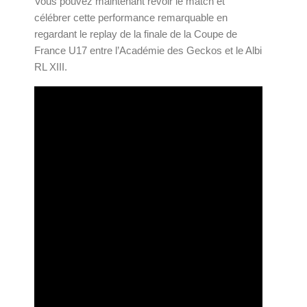
Vous pouvez maintenant revoir le match et
célébrer cette performance remarquable en
regardant le replay de la finale de la Coupe de
France U17 entre l’Académie des Geckos et le Albi
RL XIII.