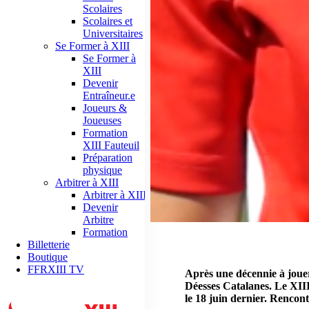
Scolaires
Scolaires et
Universitaires
Se Former à XIII
Se Former à
XIII
Devenir
Entraîneur.e
Joueurs &
Joueuses
Formation
XIII Fauteuil
Préparation
physique
Arbitrer à XIII
Arbitrer à XIII
Devenir
Arbitre
Formation
Billetterie
Boutique
FFRXIII TV
Après une décennie à jouer
Déesses Catalanes. Le XIII 
le 18 juin dernier. Rencon