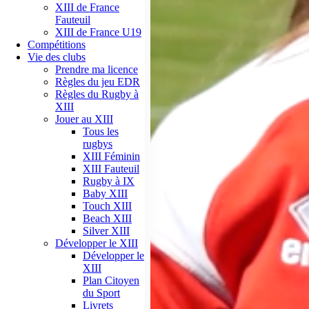
XIII de France
Fauteuil
XIII de France U19
Compétitions
Vie des clubs
Prendre ma licence
Règles du jeu EDR
Règles du Rugby à
XIII
Jouer au XIII
Tous les
rugbys
XIII Féminin
XIII Fauteuil
Rugby à IX
Baby XIII
Touch XIII
Beach XIII
Silver XIII
Développer le XIII
Développer le
XIII
Plan Citoyen
du Sport
Livrets