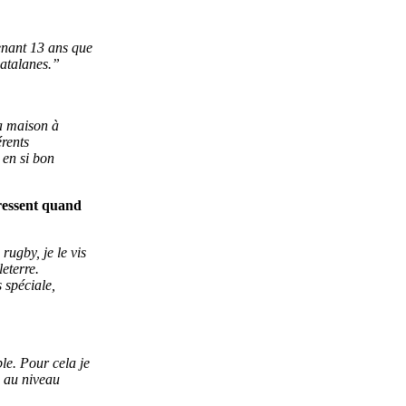
tenant 13 ans que
Catalanes.”
a maison à
érents
 en si bon
 ressent quand
rugby, je le vis
eterre.
 spéciale,
le. Pour cela je
e au niveau