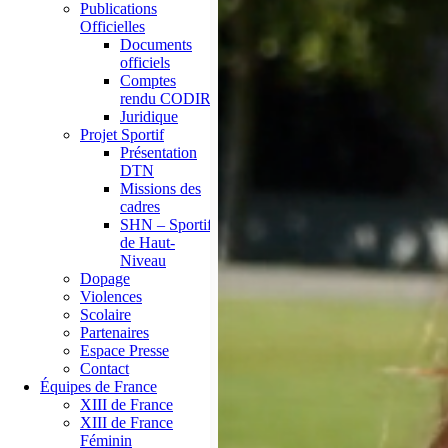
Publications
Officielles
Documents
officiels
Comptes
rendu CODIR
Juridique
Projet Sportif
Présentation
DTN
Missions des
cadres
SHN – Sportif
de Haut-
Niveau
Dopage
Violences
Scolaire
Partenaires
Espace Presse
Contact
Équipes de France
XIII de France
XIII de France
Féminin