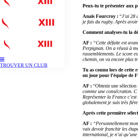
Peux-tu te présenter aux p
Anaïs Fourcroy :
“
J’ai 28 
je fais du rugby. Après avoi
Comment analyses-tu la déf
AF :
“Cette défaite est avan
Perpignan. On a réussi à mett
rassemblements. Le score est
chemin, on va encore plus tr
TROUVER UN CLUB
Tu as connu lors de cette r
on joue pour l’équipe de 
AF :
“Obtenir une sélection 
comme une consécration. C’e
Représenter la France c’est 
globalement je suis très fière
Après cette première sélect
AF :
“Personnellement mon obj
vais devoir franchir les étap
international, je n’ai qu’un