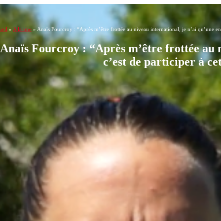
eil
»
A la une
»
Anaïs Fourcroy : “Après m’être frottée au niveau international, je n’ai qu’une en
Anaïs Fourcroy : “Après m’être frottée au n
c’est de participer à c