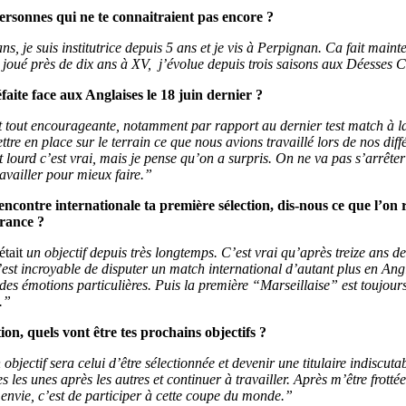
ersonnes qui ne te connaitraient pas encore ?
ans, je suis institutrice depuis 5 ans et je vis à Perpignan. Ca fait main
r joué près de dix ans à XV, j’évolue depuis trois saisons aux Déesses 
aite face aux Anglaises le 18 juin dernier ?
t tout encourageante, notamment par rapport au dernier test match à l
re en place sur le terrain ce que nous avions travaillé lors de nos diff
 lourd c’est vrai, mais je pense qu’on a surpris. On ne va pas s’arrêter
availler pour mieux faire.”
encontre internationale ta première sélection, dis-nous ce que l’on
France ?
était
un objectif depuis très longtemps. C’est vrai qu’après treize ans de 
st incroyable de disputer un match international d’autant plus en Angl
des émotions particulières. Puis la première “Marseillaise” est toujours
.”
ion, quels vont être tes prochains objectifs ?
ectif sera celui d’être sélectionnée et devenir une titulaire indiscutab
es les unes après les autres et continuer à travailler. Après m’être frotté
e envie, c’est de participer à cette coupe du monde.”