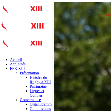
Accu
Accueil
Actualités
FFR XIII
Présentation
Histoire du
Rugby à XIII
Patrimoine
Ligues et
Comités
Gouvernance
Organigramme
Commissions