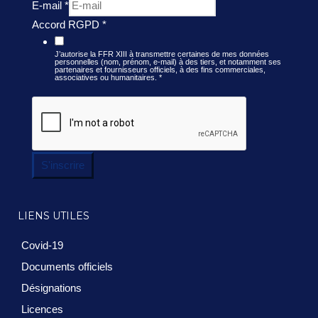
E-mail
*
Accord RGPD
*
J’autorise la FFR XIII à transmettre certaines de mes données
personnelles (nom, prénom, e-mail) à des tiers, et notamment ses
partenaires et fournisseurs officiels, à des fins commerciales,
associatives ou humanitaires.
*
S'inscrire
LIENS UTILES
Covid-19
Documents officiels
Désignations
Licences