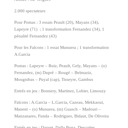
2.000 spectateurs
Pour Pomas :
3
essai
s
Peault
(20
)
,
Mayans
(34),
Lapeyre (71)
;
1
transformation Fernandez (34),
1
pénalité Fernandez (43)
Pour les Falcons :
1 essai Munuera ; 1 transformation
A.Garcia
Pomas : Lapeyre – Ruiz, Peault, Gely, Mayans – (o)
Fernandez, (m) Dupré – Rougé – Belmaziz,
Mougnibas – Puyal (cap), Tisseyre, Gambus
Entrés en jeu :
Bonnery, Martinez, Lobier, Limouzy
Falcons : A.Garcia – L.Garcia, Cazeau, Mekkaoui,
Manent – (o) Munuera, (m) Guasch – Madouri –
Manzanares, Funda – Rodrigues, Bidaut, De Oliveira
E
ntrés en jeu :
Dauset, Dalla Bona, Descottes,