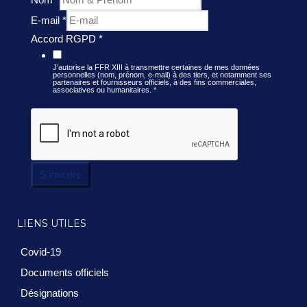
E-mail
*
Accord RGPD
*
J’autorise la FFR XIII à transmettre certaines de mes données
personnelles (nom, prénom, e-mail) à des tiers, et notamment ses
partenaires et fournisseurs officiels, à des fins commerciales,
associatives ou humanitaires.
*
S'inscrire
LIENS UTILES
Covid-19
Documents officiels
Désignations