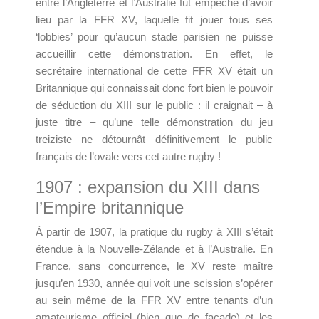
entre l’Angleterre et l’Australie fut empêché d’avoir
lieu par la FFR XV, laquelle fit jouer tous ses
‘lobbies’ pour qu’aucun stade parisien ne puisse
accueillir cette démonstration. En effet, le
secrétaire international de cette FFR XV était un
Britannique qui connaissait donc fort bien le pouvoir
de séduction du XIII sur le public : il craignait – à
juste titre – qu’une telle démonstration du jeu
treiziste ne détournât définitivement le public
français de l’ovale vers cet autre rugby !
1907 : expansion du XIII dans
l’Empire britannique
À partir de 1907, la pratique du rugby à XIII s’était
étendue à la Nouvelle-Zélande et à l’Australie. En
France, sans concurrence, le XV reste maître
jusqu’en 1930, année qui voit une scission s’opérer
au sein même de la FFR XV entre tenants d’un
amateurisme officiel (bien que de façade) et les