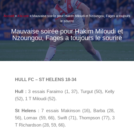
Accueil
»
A la une
»
Mauvaise soirée pour Hakim Miloudi et Nzoungou, Fages a toujours
le sourire
Mauvaise soirée pour Hakim Miloudi et
Nzoungou, Fages a toujours le sourire
HULL FC – ST HELENS 18-34
Hull :
3 essais Faraimo (1, 37), Turgut (50), Kelly
(52), 1 T Miloudi (52).
St Helens
: 7 essais Makinson (16), Barba (28,
56), Lomax (59, 66), Swift (71), Thompson (77), 3
T Richardson (28, 59, 66).