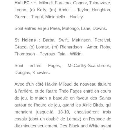
Hull FC
: H. Miloudi, Faraimo, Connor, Tuimavave,
Logan, (o) Kelly, (m) Abdull – Taylor, Houghton,
Green – Turgut, Minichiello – Hadley.
Sont entrés en jeu Paea, Matongo, Lane, Downs.
St Helens
: Barba, Swift, Makinson, Percival,
Grace, (o) Lomax, (m) Richardson – Amor, Roby,
Thompson – Peyroux, Taia – Wilkin.
Sont entrés Fages, McCarthy-Scarsbrook,
Douglas, Knowles.
Avec d’un côté Hakim Miloudi de nouveau titulaire
à l’arrière, et de l’autre Théo Fages entré en cours
de jeu, le match a basculé en faveur des Saints
autour de l’heure de jeu, quand les Airlie Birds, qui
menaient jusque-là 18-10, encaissèrent trois
essais (dont un doublé de Lomax) en l’espace de
dix minutes seulement. Des Black and White ayant