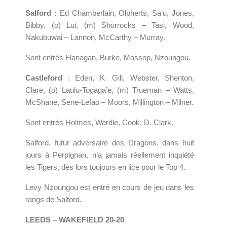
Salford :
Ed Chamberlain, Olpherts, Sa’u, Jones,
Bibby, (o) Lui, (m) Shorrocks – Tasi, Wood,
Nakubuwai – Lannon, McCarthy – Murray.
Sont entrés Flanagan, Burke, Mossop, Nzoungou.
Castleford
: Eden, K. Gill, Webster, Shenton,
Clare, (o) Laulu-Togaga’e, (m) Trueman – Watts,
McShane, Sene-Lefao – Moors, Millington – Milner.
Sont entrés Holmes, Wardle, Cook, D. Clark.
Salford, futur adversaire des Dragons, dans huit
jours à Perpignan, n’a jamais réellement inquiété
les Tigers, dès lors toujours en lice pour le Top 4.
Levy Nzoungou est entré en cours de jeu dans les
rangs de Salford.
LEEDS – WAKEFIELD 20-20