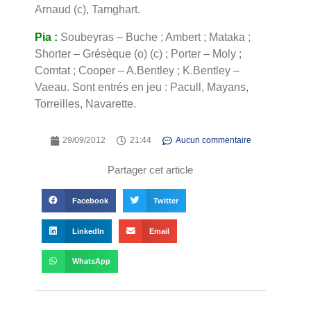
Arnaud (c), Tamghart.
Pia :
Soubeyras – Buche ; Ambert ; Mataka ;
Shorter – Grésèque (o) (c) ; Porter – Moly ;
Comtat ; Cooper – A.Bentley ; K.Bentley –
Vaeau. Sont entrés en jeu : Pacull, Mayans,
Torreilles, Navarette.
29/09/2012
21:44
Aucun commentaire
Partager cet article
Facebook
Twitter
LinkedIn
Email
WhatsApp