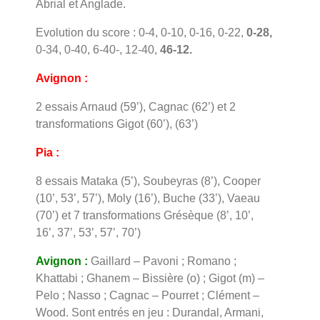
Abrial et Anglade.
Evolution du score : 0-4, 0-10, 0-16, 0-22,
0-28,
0-34, 0-40, 6-40-, 12-40,
46-12.
Avignon :
2 essais Arnaud (59’), Cagnac (62’) et 2
transformations Gigot (60’), (63’)
Pia :
8 essais Mataka (5’), Soubeyras (8’), Cooper
(10’, 53’, 57’), Moly (16’), Buche (33’), Vaeau
(70’) et 7 transformations Grésèque (8’, 10’,
16’, 37’, 53’, 57’, 70’)
Avignon :
Gaillard – Pavoni ; Romano ;
Khattabi ; Ghanem – Bissière (o) ; Gigot (m) –
Pelo ; Nasso ; Cagnac – Pourret ; Clément –
Wood. Sont entrés en jeu : Durandal, Armani,