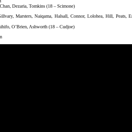
n
Chan, Dezaria, Tomkins (18 – Scimone)
llvary, Marsters, Naiqama, Halsall, Connor, Lolohea, Hill, Peats, 
ihifo, O’Brien, Ashworth (18 – Cudjoe)
um