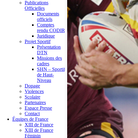
Publications
Officielles
Documents
officiels
Comptes
rendu CODIR
Juridique
Projet Sportif
Présentation
DTN
Missions des
cadres
SHN – Sportif
de Haut-
Niveau
Dopage
Violences
Scolaire
Partenaires
Espace Presse
Contact
Équipes de France
XIII de France
XIII de France
Féminin