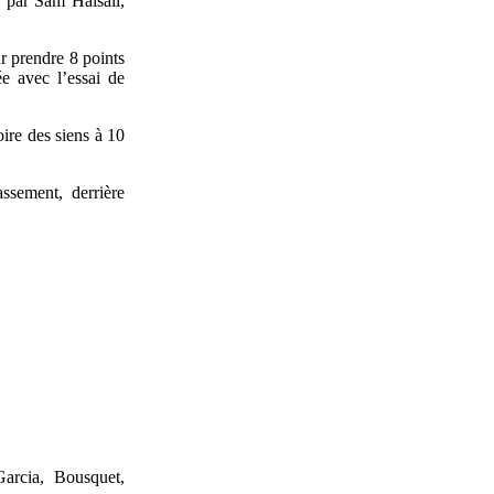
 par Sam Halsall,
r prendre 8 points
ée avec l’essai de
ire des siens à 10
ssement, derrière
arcia, Bousquet,