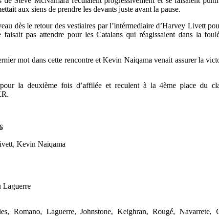
de Steve McNamara reculaient progressivement et se faisaient punir
ttait aux siens de prendre les devants juste avant la pause.
eau dès le retour des vestiaires par l’intérmediaire d’Harvey Livett pou
faisait pas attendre pour les Catalans qui réagissaient dans la foul
ernier mot dans cette rencontre et Kevin Naiqama venait assurer la victo
 pour la deuxième fois d’affilée et reculent à la 4ème place du cla
KR.
6
Livett, Kevin Naiqama
u Laguerre
s, Romano, Laguerre, Johnstone, Keighran, Rougé, Navarrete, G