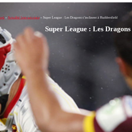
eil
»
Actualité Internationale
»
Super League : Les Dragons s’inclinent à Huddersfield
Super League : Les Dragons 