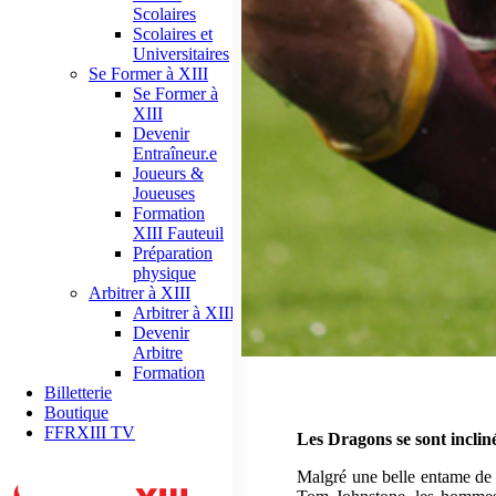
Scolaires
Scolaires et
Universitaires
Se Former à XIII
Se Former à
XIII
Devenir
Entraîneur.e
Joueurs &
Joueuses
Formation
XIII Fauteuil
Préparation
physique
Arbitrer à XIII
Arbitrer à XIII
Devenir
Arbitre
Formation
Billetterie
Boutique
FFRXIII TV
Les Dragons se sont inclin
Malgré une belle entame de 