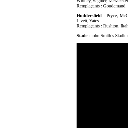
Whitley, Séguier, McMeeke
Remplaçants : Goudemand, 
Huddersfield
: Pryce, McGi
Livett, Yates
Remplaçants : Rushton, Ikah
Stade
: John Smith’s Stadi