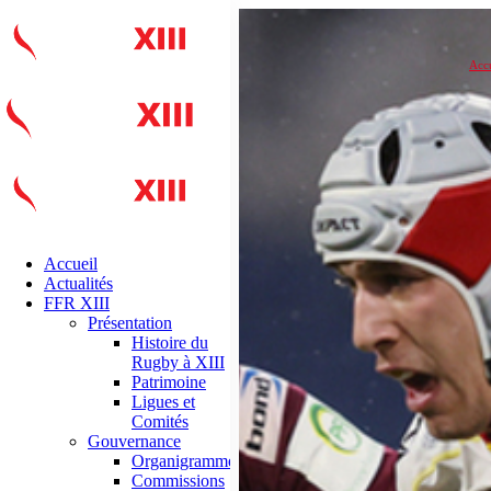
Accu
Accueil
Actualités
FFR XIII
Présentation
Histoire du
Rugby à XIII
Patrimoine
Ligues et
Comités
Gouvernance
Organigramme
Commissions