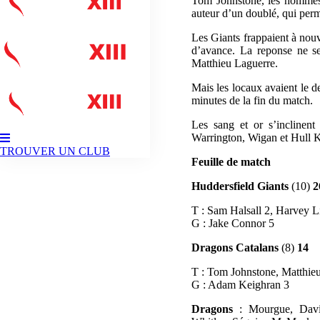
Tom Johnstone, les hommes 
auteur d’un doublé, qui perme
Les Giants frappaient à nouv
d’avance. La reponse ne se 
Matthieu Laguerre.
Mais les locaux avaient le d
minutes de la fin du match.
Les sang et or s’inclinent
Warrington, Wigan et Hull 
TROUVER UN CLUB
Feuille de match
Huddersfield Giants
(10)
2
T : Sam Halsall 2, Harvey 
G : Jake Connor 5
Dragons Catalans
(8)
14
T : Tom Johnstone, Matthie
G : Adam Keighran 3
Dragons
: Mourgue, Davie