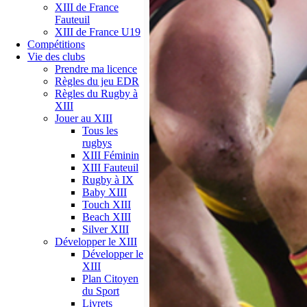
XIII de France
Fauteuil
XIII de France U19
Compétitions
Vie des clubs
Prendre ma licence
Règles du jeu EDR
Règles du Rugby à
XIII
Jouer au XIII
Tous les
rugbys
XIII Féminin
XIII Fauteuil
Rugby à IX
Baby XIII
Touch XIII
Beach XIII
Silver XIII
Développer le XIII
Développer le
XIII
Plan Citoyen
du Sport
Livrets