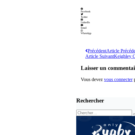
Facebook
Twitter
LinkedIn
Email
WhatsApp
Précédent
Article Précéd
Article Suivant
Keighley 
Laisser un commentai
Vous devez
vous connecter
p
Rechercher