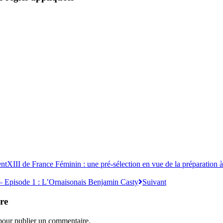
ent
XIII de France Féminin : une pré-sélection en vue de la préparation 
– Episode 1 : L’Ornaisonais Benjamin Casty
Suivant
re
our publier un commentaire.