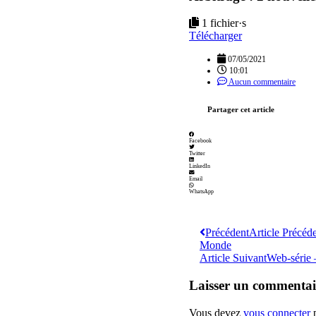
1 fichier·s
Télécharger
07/05/2021
10:01
Aucun commentaire
Partager cet article
Facebook
Twitter
LinkedIn
Email
WhatsApp
Précédent
Article Précéd
Monde
Article Suivant
Web-série 
Laisser un commentai
Vous devez
vous connecter
p