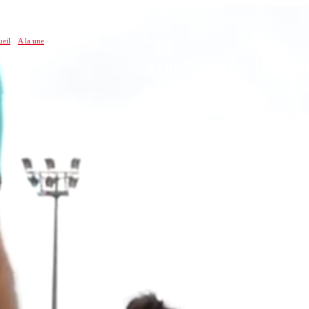
eil
»
A la une
»
Arbitrage : les 2 nouvelles règles expliquées
Arbitrage : les 2 nouve