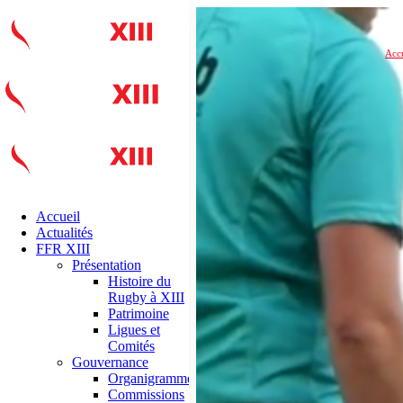
Accu
Accueil
Actualités
FFR XIII
Présentation
Histoire du
Rugby à XIII
Patrimoine
Ligues et
Comités
Gouvernance
Organigramme
Commissions