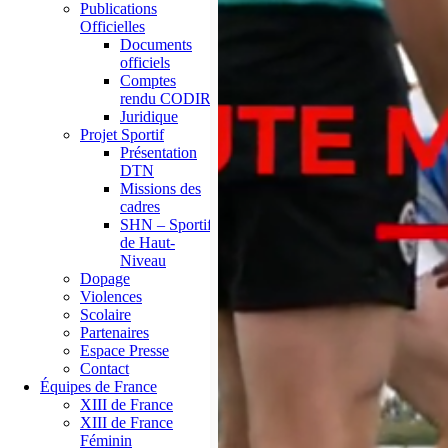
Publications
Officielles
Documents
officiels
Comptes
rendu CODIR
Juridique
Projet Sportif
Présentation
DTN
Missions des
cadres
SHN – Sportif
de Haut-
Niveau
Dopage
Violences
Scolaire
Partenaires
Espace Presse
Contact
Équipes de France
XIII de France
XIII de France
Féminin