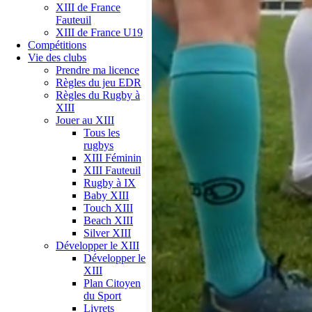
XIII de France
Fauteuil
XIII de France U19
Compétitions
Vie des clubs
Prendre ma licence
Règles du jeu EDR
Règles du Rugby à
XIII
Jouer au XIII
Tous les
rugbys
XIII Féminin
XIII Fauteuil
Rugby à IX
Baby XIII
Touch XIII
Beach XIII
Silver XIII
Développer le XIII
Développer le
XIII
Plan Citoyen
du Sport
Livrets