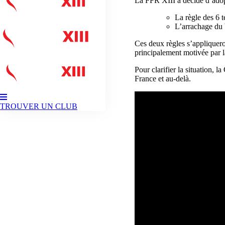
La FFR XIII a décidé d’adop
La règle des 6 
L’arrachage du 
Ces deux règles s’appliquero
principalement motivée par
Pour clarifier la situation, 
France et au-delà.
TROUVER UN CLUB