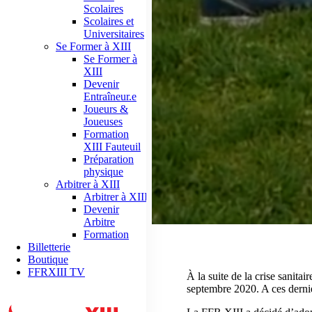
Scolaires
Scolaires et
Universitaires
Se Former à XIII
Se Former à
XIII
Devenir
Entraîneur.e
Joueurs &
Joueuses
Formation
XIII Fauteuil
Préparation
physique
Arbitrer à XIII
Arbitrer à XIII
Devenir
Arbitre
Formation
Billetterie
Boutique
FFRXIII TV
À la suite de la crise sanita
septembre 2020. A ces dernie