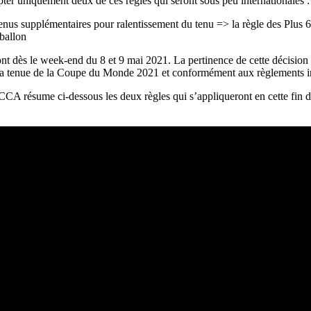
ter uniquement deux de ces règles qui seront sous peu internationales :
tenus supplémentaires pour ralentissement du tenu => la règle des Plus 6
ballon
nt dès le week-end du 8 et 9 mai 2021. La pertinence de cette décision a 
 la tenue de la Coupe du Monde 2021 et conformément aux règlements i
la CCA résume ci-dessous les deux règles qui s’appliqueront en cette fin 