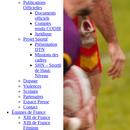
Publications
Officielles
Documents
officiels
Comptes
rendu CODIR
Juridique
Projet Sportif
Présentation
DTN
Missions des
cadres
SHN – Sportif
de Haut-
Niveau
Dopage
Violences
Scolaire
Partenaires
Espace Presse
Contact
Équipes de France
XIII de France
XIII de France
Féminin