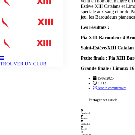
venu en nombre, malgré un te
Estève XIII Catalans et Limo
spéciale aux sang et or de P
jeu, les Baroudeurs pianen
Les résultats :
Pia XIII Baroudeur
4
Bron
Saint-Estève/XIII Catalan
Petite finale : Pia XIII B
TROUVER UN CLUB
Grande finale / Li
moux 16
15/09/2025
10:12
Aucun commentaire
Partager cet article
Facebook
Twitter
LinkedIn
Email
WhatsApp