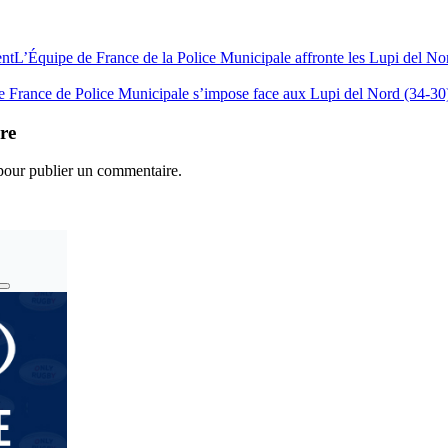
ent
L’Équipe de France de la Police Municipale affronte les Lupi del Nor
e France de Police Municipale s’impose face aux Lupi del Nord (34-30
re
our publier un commentaire.