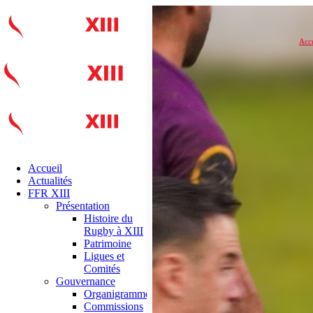
Accu
Accueil
Actualités
FFR XIII
Présentation
Histoire du
Rugby à XIII
Patrimoine
Ligues et
Comités
Gouvernance
Organigramme
Commissions