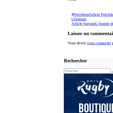
Précédent
Article Précéd
Lézignan
Article Suivant
L’équipe d
Laisser un commentai
Vous devez
vous connecter
p
Rechercher