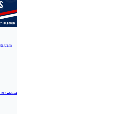
stagram
FR13 obtient