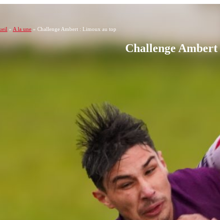
eil
»
A la une
»
Challenge Ambert : Limoux au top
Challenge Ambert 