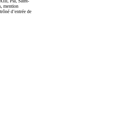
III, Pia, Saint-
s, mention
étrôné d’entrée de