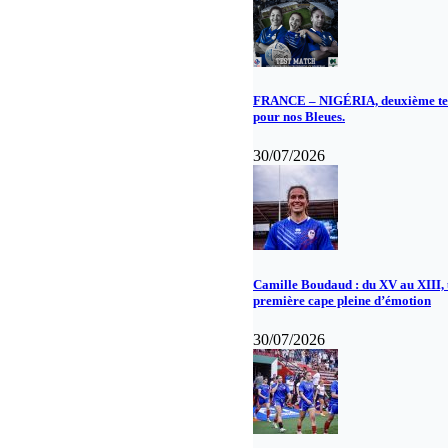
FRANCE – NIGÉRIA, deuxième te
pour nos Bleues.
30/07/2026
Camille Boudaud : du XV au XIII,
première cape pleine d’émotion
30/07/2026