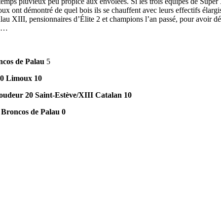
mps pluvieux peu propice aux envolées. Si les trois équipes de Super X
ux ont démontré de quel bois ils se chauffent avec leurs effectifs élargi
alau XIII, pensionnaires d’Élite 2 et champions l’an passé, pour avoir d
cs…
cos de Palau
5
0
Limoux
10
aroudeur
20 Saint-Estève/XIII Catalan 10
 Broncos de Palau 0