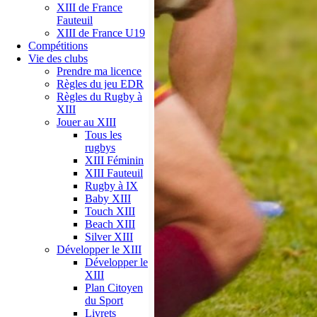
XIII de France
Fauteuil
XIII de France U19
Compétitions
Vie des clubs
Prendre ma licence
Règles du jeu EDR
Règles du Rugby à
XIII
Jouer au XIII
Tous les
rugbys
XIII Féminin
XIII Fauteuil
Rugby à IX
Baby XIII
Touch XIII
Beach XIII
Silver XIII
Développer le XIII
Développer le
XIII
Plan Citoyen
du Sport
Livrets