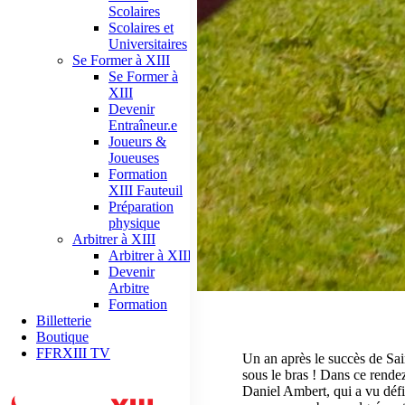
Scolaires
Scolaires et
Universitaires
Se Former à XIII
Se Former à
XIII
Devenir
Entraîneur.e
Joueurs &
Joueuses
Formation
XIII Fauteuil
Préparation
physique
Arbitrer à XIII
Arbitrer à XIII
Devenir
Arbitre
Formation
Billetterie
Boutique
FFRXIII TV
Un an après le succès de Sai
sous le bras ! Dans ce rende
Daniel Ambert, qui a vu défi