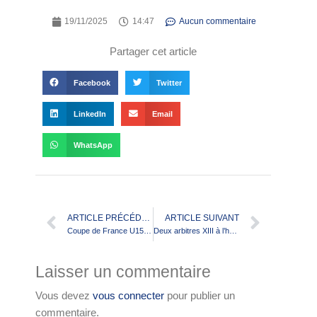
19/11/2025
14:47
Aucun commentaire
Partager cet article
Facebook
Twitter
LinkedIn
Email
WhatsApp
ARTICLE PRÉCÉDENT
ARTICLE SUIVANT
Coupe de France U15/U17 : Les barrages sont tirés !
Deux arbitres XIII à l’honneur lors des 40 ans de l’AFCAM
Laisser un commentaire
Vous devez
vous connecter
pour publier un
commentaire.