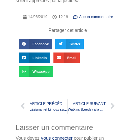
soient appréciés par la justice».
14/06/2019
12:19
Aucun commentaire
Partager cet article
Facebook
Twitter
LinkedIn
Email
WhatsApp
ARTICLE PRÉCÉDENT
ARTICLE SUIVANT
Lézignan et Limoux sur leurs gardes! (Barrages d’accès aux demi-finales Elite 1)
Watkins (Leeds) à la Gold Coast dès le 1er juillet
Laisser un commentaire
Vous devez
vous connecter
pour publier un