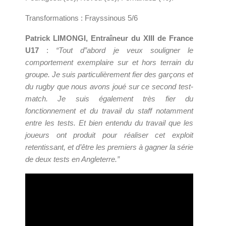
Transformations : Frayssinous 5/6
Patrick LIMONGI, Entraîneur du XIII de France
U17
:
“Tout d”abord je veux souligner le
comportement exemplaire sur et hors terrain du
groupe. Je suis particulièrement fier des garçons et
du rugby que nous avons joué sur ce second test-
match.
Je suis également très fier du
fonctionnement et du travail du staff notamment
entre les tests. Et bien entendu du travail que les
joueurs ont produit pour réaliser cet exploit
retentissant, et d’être les premiers à gagner la série
de deux tests en Angleterre.”