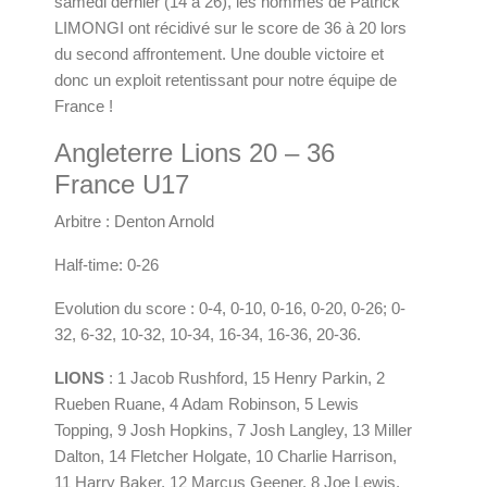
samedi dernier (14 à 26), les hommes de Patrick
LIMONGI ont récidivé sur le score de 36 à 20 lors
du second affrontement. Une double victoire et
donc un exploit retentissant pour notre équipe de
France !
Angleterre Lions 20 – 36
France U17
Arbitre : Denton Arnold
Half-time: 0-26
Evolution du score : 0-4, 0-10, 0-16, 0-20, 0-26; 0-
32, 6-32, 10-32, 10-34, 16-34, 16-36, 20-36.
LIONS
: 1 Jacob Rushford, 15 Henry Parkin, 2
Rueben Ruane, 4 Adam Robinson, 5 Lewis
Topping, 9 Josh Hopkins, 7 Josh Langley, 13 Miller
Dalton, 14 Fletcher Holgate, 10 Charlie Harrison,
11 Harry Baker, 12 Marcus Geener, 8 Joe Lewis.