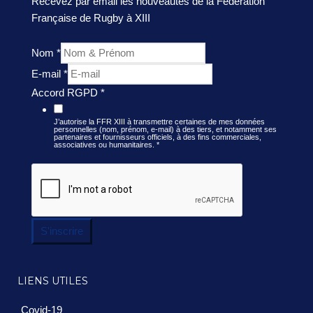
Recevez par email les nouveautés de la Fédération
Française de Rugby à XIII
Nom
*
E-mail
*
Accord RGPD
*
J’autorise la FFR XIII à transmettre certaines de mes données
personnelles (nom, prénom, e-mail) à des tiers, et notamment ses
partenaires et fournisseurs officiels, à des fins commerciales,
associatives ou humanitaires.
*
S'inscrire
LIENS UTILES
Covid-19