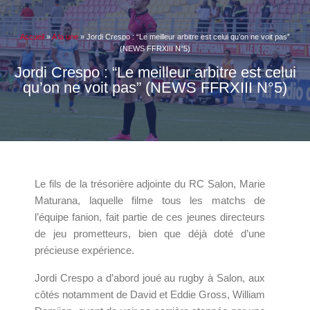
Accueil
»
A la une
»
Jordi Crespo : “Le meilleur arbitre est celui qu’on ne voit pas”
(NEWS FFRXIII N°5)
Jordi Crespo : “Le meilleur arbitre est celui
qu’on ne voit pas” (NEWS FFRXIII N°5)
Le fils de la trésorière adjointe du RC Salon, Marie
Maturana, laquelle filme tous les matchs de
l’équipe fanion, fait partie de ces jeunes directeurs
de jeu prometteurs, bien que déjà doté d’une
précieuse expérience.
Jordi Crespo a d’abord joué au rugby à Salon, aux
côtés notamment de David et Eddie Gross, William