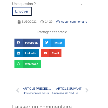
Une question ?
Envoyer
31/10/2021
14:29
Aucun commentaire
Partager cet article
Facebook
Twitter
LinkedIn
Email
WhatsApp
ARTICLE PRÉCÉDENT
ARTICLE SUIVANT
Des rencontres de Rugby à XIII universitaire !
Un tournoi de NINE féminin
Laisser un commentaire