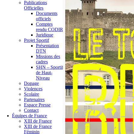
Publications
Officielles
Documents
officiels
Comptes
rendu CODIR
Juridique
Projet Sportif
Présentation
DTN
Missions des
cadres
SHN – Sportif
de Haut-
Niveau
Dopage
Violences
Scolaire
Partenaires
Espace Presse
Contact
Équipes de France
XIII de France
XIII de France
Féminin