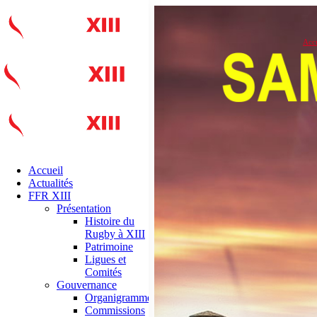
Accu
Accueil
Actualités
FFR XIII
Présentation
Histoire du
Rugby à XIII
Patrimoine
Ligues et
Comités
Gouvernance
Organigramme
Commissions