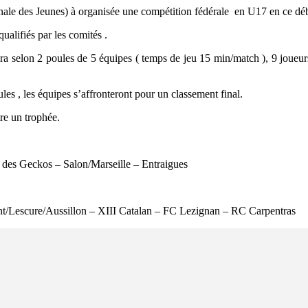
e des Jeunes) à organisée une compétition fédérale en U17 en ce déb
ualifiés par les comités .
ra selon 2 poules de 5 équipes ( temps de jeu 15 min/match ), 9 joueurs 
es , les équipes s’affronteront pour un classement final.
re un trophée.
es Geckos – Salon/Marseille – Entraigues
nt/Lescure/Aussillon – XIII Catalan – FC Lezignan – RC Carpentras