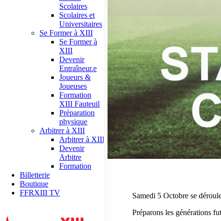
Scolaires
Scolaires et
Universitaires
Se Former à XIII
Se Former à
XIII
Devenir
Entraîneur.e
Joueurs &
Joueuses
Formation
XIII Fauteuil
Préparation
physique
Arbitrer à XIII
Arbitrer à XIII
Devenir
Arbitre
Formation
Billetterie
Boutique
FFRXIII TV
Samedi 5 Octobre se déroule
Préparons les générations fut