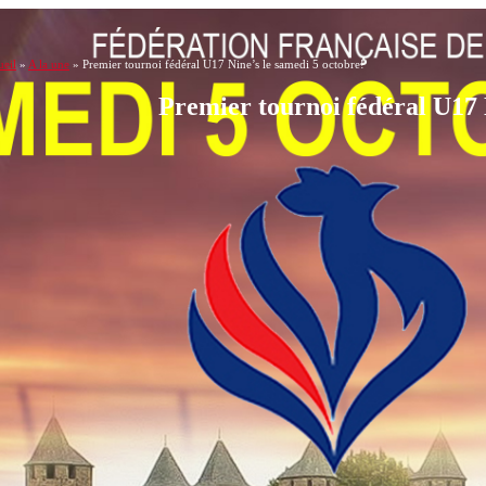
eil
»
A la une
»
Premier tournoi fédéral U17 Nine’s le samedi 5 octobre!
Premier tournoi fédéral U17 