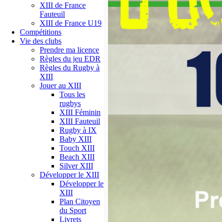
XIII de France
Fauteuil
XIII de France U19
Compétitions
Vie des clubs
Prendre ma licence
Règles du jeu EDR
Règles du Rugby à
XIII
Jouer au XIII
Tous les
rugbys
XIII Féminin
XIII Fauteuil
Rugby à IX
Baby XIII
Touch XIII
Beach XIII
Silver XIII
Développer le XIII
Développer le
XIII
Plan Citoyen
du Sport
Livrets