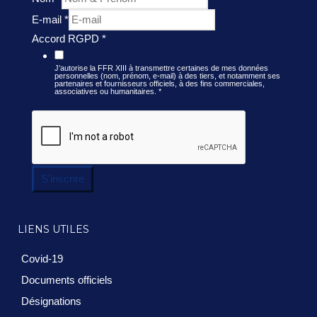
E-mail
*
Accord RGPD
*
J’autorise la FFR XIII à transmettre certaines de mes données
personnelles (nom, prénom, e-mail) à des tiers, et notamment ses
partenaires et fournisseurs officiels, à des fins commerciales,
associatives ou humanitaires.
*
S'inscrire
LIENS UTILES
Covid-19
Documents officiels
Désignations