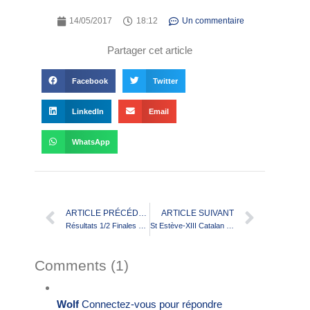
14/05/2017
18:12
Un commentaire
Partager cet article
Facebook
Twitter
LinkedIn
Email
WhatsApp
ARTICLE PRÉCÉDENT
ARTICLE SUIVANT
Résultats 1/2 Finales du Trophée JP MARTINET
St Estève-XIII Catalan et Carcassonne dans le bon wagon
Comments (1)
Wolf
Connectez-vous pour répondre