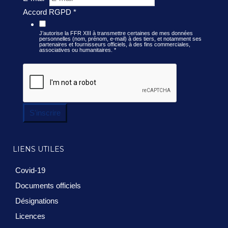
Accord RGPD
*
J’autorise la FFR XIII à transmettre certaines de mes données
personnelles (nom, prénom, e-mail) à des tiers, et notamment ses
partenaires et fournisseurs officiels, à des fins commerciales,
associatives ou humanitaires.
*
S'inscrire
LIENS UTILES
Covid-19
Documents officiels
Désignations
Licences