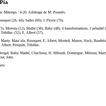
 Pia
n. Mitemps : 4-20. Arbitrage de M. Poumès.
usquet (26, 44), Salles (60), J. Flovie (76).
(5), Meresta (12), Mathé (38), Baby (48), 4 transformations, 1 pénalité 
Tribillac (52), E. Albert (57).
e, Marty, Mata’afa, Bousquet, E. Albert, Monteil, Mason, Hack, Bauthéas
Albert, Penquitt, Tribillac.
 Bergal, Baby, Mathé, Chachoua, H. Miloudi, Domergue, Méresta, Marty
out, Jobe.
rro