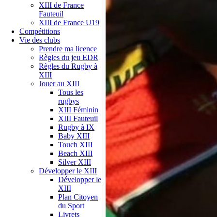
XIII de France
Fauteuil
XIII de France U19
Compétitions
Vie des clubs
Prendre ma licence
Règles du jeu EDR
Règles du Rugby à
XIII
Jouer au XIII
Tous les
rugbys
XIII Féminin
XIII Fauteuil
Rugby à IX
Baby XIII
Touch XIII
Beach XIII
Silver XIII
Développer le XIII
Développer le
XIII
Plan Citoyen
du Sport
Livrets