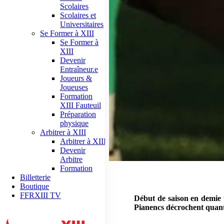
Scolaires
Scolaires et
Universitaires
Se Former à XIII
Se Former à
XIII
Devenir
Entraîneur.e
Joueurs &
Joueuses
Formation
XIII Fauteuil
Préparation
physique
Arbitrer à XIII
Arbitrer à XIII
Devenir
Arbitre
Formation
Billetterie
Boutique
FFRXIII TV
Début de saison en demie t
Pianencs décrochent quant 