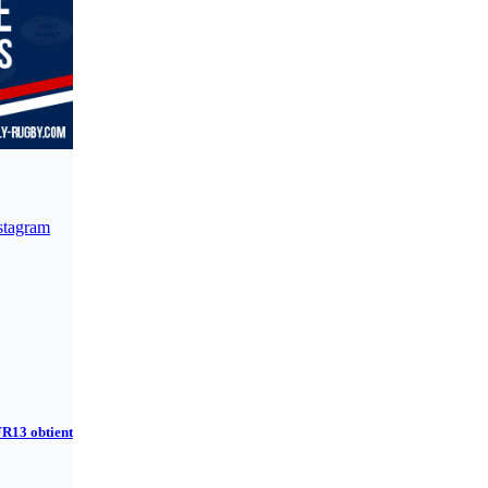
stagram
FR13 obtient