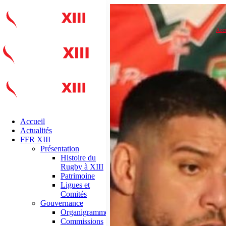
Accu
Accueil
Actualités
FFR XIII
Présentation
Histoire du
Rugby à XIII
Patrimoine
Ligues et
Comités
Gouvernance
Organigramme
Commissions