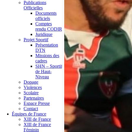
Publications
Officielles
Documents
officiels
Comptes
rendu CODIR
Juridique
Projet Sportif
Présentation
DTN
Missions des
cadres
SHN – Sportif
de Haut-
Niveau
Dopage
Violences
Scolaire
Partenaires
Espace Presse
Contact
Équipes de France
XIII de France
XIII de France
Féminin