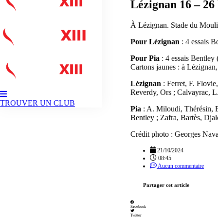
Lézignan 16 –
26
À Lézignan. Stade du Mouli
Pour Lézignan
: 4 essais Bo
Pour Pia
: 4 essais Bentley 
Cartons jaunes : à Lézignan, 
Lézignan
: Ferret, F. Flovi
Reverdy, Ors ; Calvayrac, L. 
TROUVER UN CLUB
Pia
: A. Miloudi, Thérésin,
Bentley ; Zafra, Bartès, Djal
Crédit photo : Georges Nava
21/10/2024
08:45
Aucun commentaire
Partager cet article
Facebook
Twitter