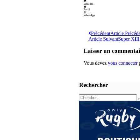
LinkedIn
Email
WhatsApp
Précédent
Article Précéd
Article Suivant
Super XIII
Laisser un commentai
Vous devez
vous connecter
p
Rechercher