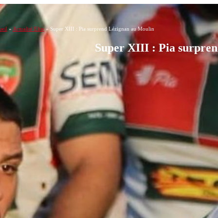
eil
»
Actualité Elite
»
Super XIII : Pia surprend Lézignan au Moulin
Super XIII : Pia surpre