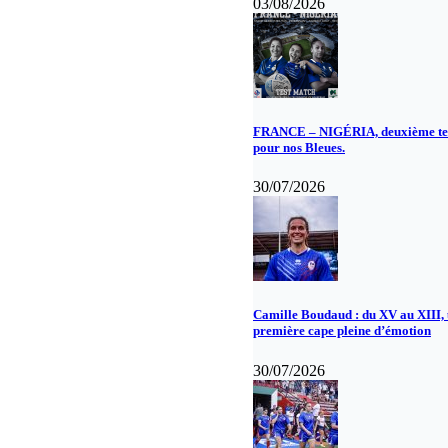
03/08/2026
FRANCE – NIGÉRIA, deuxième te
pour nos Bleues.
30/07/2026
Camille Boudaud : du XV au XIII,
première cape pleine d’émotion
30/07/2026