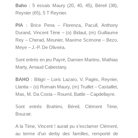
Baho
: 5 essais Maury (20, 40, 45), Béreil (38),
Reynier (65), 5 T Reynier.
PIA
: Brice Pena – Florenza, Pacull, Anthony
Durand, Vincent Tène – (o) Bidaut, (m) Guillaume
Rey – Cherad, Meunier, Maxime Scimone – Bezo,
Meye – J.-P. De Oliveira.
Sont entrés en jeu Payré, Damien Martins, Mathias
Marty, Arnaud Cabestany.
BAHO
: Bitigri – Loris Lazaro, V. Pagès, Reynier,
Llantia – (o) Romain Maury, (m) Truillet – Castaillet,
Mas, M. Da Costa – Roumil, Battle – Capdellayre.
Sont entrés Brahimi, Béreil, Clément Tène,
Bouzair.
A la Tène, Vincent ! aurait pu s’exclamer Clément,
au terme d’un derby des familles, remporté de