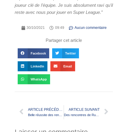
joueur clé de l’équipe. Je suis absolument ravi qu’il
reste avec nous pour jouer en Super League.”
30/10/2021
09:49
Aucun commentaire
Partager cet article
Facebook
Twitter
LinkedIn
Email
WhatsApp
ARTICLE PRÉCÉDENT
ARTICLE SUIVANT
Belle réussite des rencontres City Cap XIII Découverte
Des rencontres de Rugby à XIII universitaire !
Laisser un commentaire