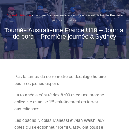
Accueil
»
A la une
»
Tournée Australienne France U19 – Journal de bord – Première
journée à Sydney
Tournée Australienne France U19 – Journal
de bord – Première journée à Sydney
Pas le temps de se remettre du décalage horaire
pour nos jeunes espoirs !
La tournée a débuté dès 8 :00 avec une marche
er
collective avant le 1
entraînement en terres
australiennes.
Les coachs Nicolas Manessi et Alan Walsh, aux
côtés du sélectionneur Rémi Casty, ont poussé