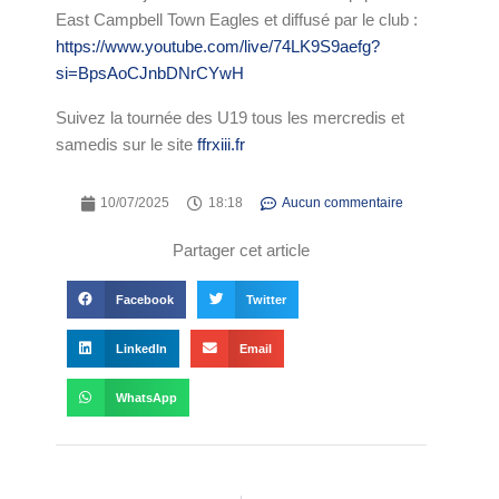
East Campbell Town Eagles et diffusé par le club :
https://www.youtube.com/live/74LK9S9aefg?
si=BpsAoCJnbDNrCYwH
Suivez la tournée des U19 tous les mercredis et
samedis sur le site
ffrxiii.fr
10/07/2025
18:18
Aucun commentaire
Partager cet article
Facebook
Twitter
LinkedIn
Email
WhatsApp