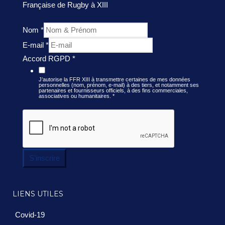
Française de Rugby à XIII
Nom
*
E-mail
*
Accord RGPD
*
J’autorise la FFR XIII à transmettre certaines de mes données
personnelles (nom, prénom, e-mail) à des tiers, et notamment ses
partenaires et fournisseurs officiels, à des fins commerciales,
associatives ou humanitaires.
*
S'inscrire
LIENS UTILES
Covid-19