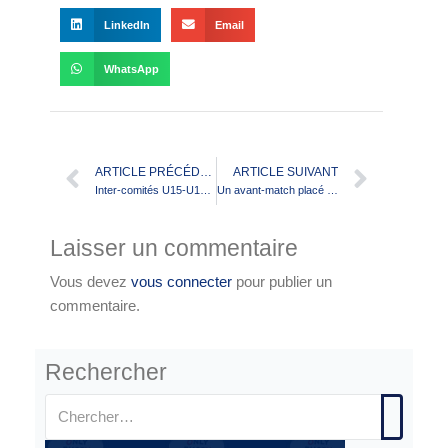
LinkedIn
Email
WhatsApp
ARTICLE PRÉCÉDENT
ARTICLE SUIVANT
Inter-comités U15-U17 Féminins 2026 : Le Tarn s’impose à domicile, le rugby féminin à l’honneur
Un avant-match placé sous le signe de la convivialité à Perpignan !
Laisser un commentaire
Vous devez
vous connecter
pour publier un
commentaire.
Rechercher