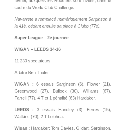
février, auxquels les Roosters sont invités, dans le
cadre du World Club Challenge.
Navarrete a remplacé numériquement Sarginson à
la 41è, cédant ensuite sa place à Clubb (77è).
Super League – 2è journée
WIGAN – LEEDS 34-16
11 230 spectateurs
Arbitre Ben Thaler
WIGAN :
6 essais Sarginson (6), Flower (21),
Greenwood (27), Bullock (30), Williams (67),
Farrell (77), 4 T et 1 pénalité (63) Hardaker.
LEEDS :
3 essais Handley (3), Ferres (15),
Watkins (70), 2 T Lolohea.
Wigan :
Hardaker; Tom Davies, Gildart, Sarginson,