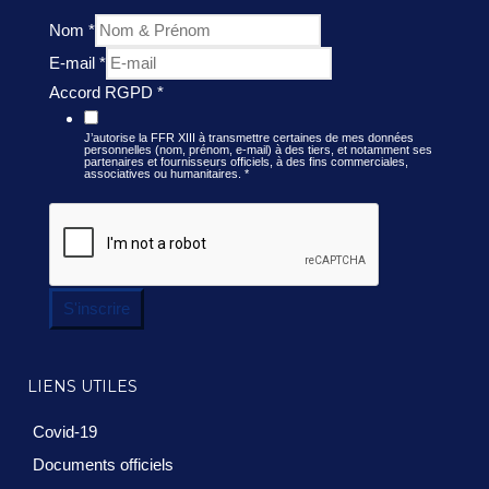
Nom
*
E-mail
*
Accord RGPD
*
J’autorise la FFR XIII à transmettre certaines de mes données
personnelles (nom, prénom, e-mail) à des tiers, et notamment ses
partenaires et fournisseurs officiels, à des fins commerciales,
associatives ou humanitaires.
*
S'inscrire
LIENS UTILES
Covid-19
Documents officiels