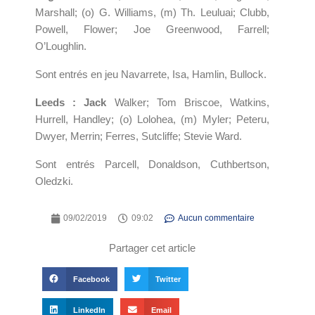
Marshall; (o) G. Williams, (m) Th. Leuluai; Clubb,
Powell, Flower; Joe Greenwood, Farrell;
O’Loughlin.
Sont entrés en jeu Navarrete, Isa, Hamlin, Bullock.
Leeds : Jack
Walker; Tom Briscoe, Watkins,
Hurrell, Handley; (o) Lolohea, (m) Myler; Peteru,
Dwyer, Merrin; Ferres, Sutcliffe; Stevie Ward.
Sont entrés Parcell, Donaldson, Cuthbertson,
Oledzki.
09/02/2019
09:02
Aucun commentaire
Partager cet article
Facebook
Twitter
LinkedIn
Email