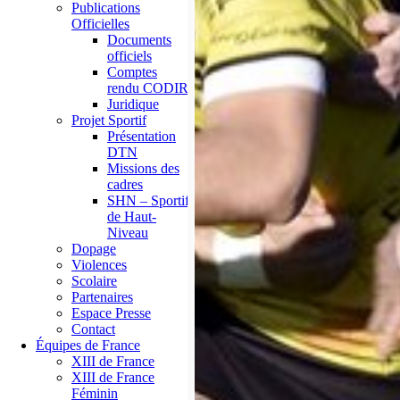
Publications
Officielles
Documents
officiels
Comptes
rendu CODIR
Juridique
Projet Sportif
Présentation
DTN
Missions des
cadres
SHN – Sportif
de Haut-
Niveau
Dopage
Violences
Scolaire
Partenaires
Espace Presse
Contact
Équipes de France
XIII de France
XIII de France
Féminin