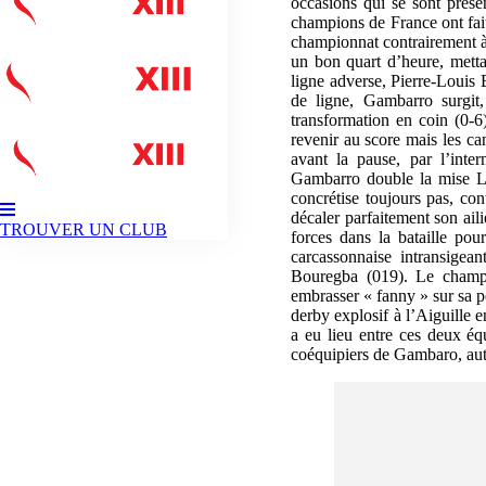
occasions qui se sont prése
champions de France ont fait
championnat contrairement à
un bon quart d’heure, metta
ligne adverse, Pierre-Louis B
de ligne, Gambarro surgit
transformation en coin (0-6)
revenir au score mais les can
avant la pause, par l’inte
Gambarro double la mise Le
concrétise toujours pas, co
décaler parfaitement son ail
TROUVER UN CLUB
forces dans la bataille po
carcassonnaise intransigea
Bouregba (019). Le champi
embrasser « fanny » sur sa p
derby explosif à l’Aiguille 
a eu lieu entre ces deux éq
coéquipiers de Gambaro, aute