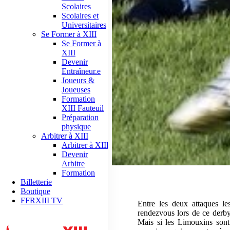
Scolaires
Scolaires et
Universitaires
Se Former à XIII
Se Former à
XIII
Devenir
Entraîneur.e
Joueurs &
Joueuses
Formation
XIII Fauteuil
Préparation
physique
Arbitrer à XIII
Arbitrer à XIII
Devenir
Arbitre
Formation
Billetterie
Boutique
FFRXIII TV
Entre les deux attaques le
rendezvous lors de ce derby 
Mais si les Limouxins sont 