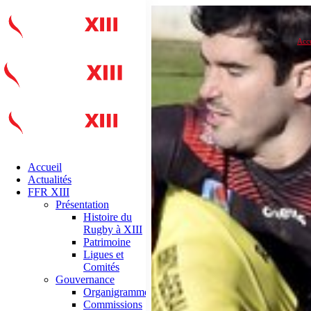
Accu
Accueil
Actualités
FFR XIII
Présentation
Histoire du
Rugby à XIII
Patrimoine
Ligues et
Comités
Gouvernance
Organigramme
Commissions