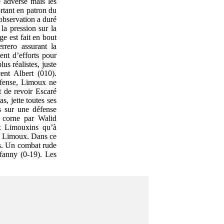
e adverse mais les
ortant en patron du
observation a duré
la pression sur la
ge est fait en bout
rrero assurant la
ent d’efforts pour
us réalistes, juste
ent Albert (010).
éfense, Limoux ne
t de revoir Escaré
, jette toutes ses
s sur une défense
a corne par Walid
ux Limouxins qu’à
de Limoux. Dans ce
es. Un combat rude
 fanny (0-19). Les