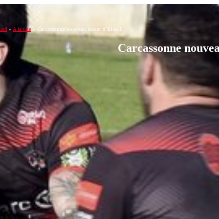
eil
»
A la une
»
Carcassonne nouveau leader d’Elite 1
Carcassonne nouveau