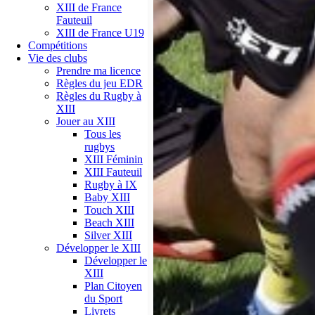
XIII de France
Fauteuil
XIII de France U19
Compétitions
Vie des clubs
Prendre ma licence
Règles du jeu EDR
Règles du Rugby à
XIII
Jouer au XIII
Tous les
rugbys
XIII Féminin
XIII Fauteuil
Rugby à IX
Baby XIII
Touch XIII
Beach XIII
Silver XIII
Développer le XIII
Développer le
XIII
Plan Citoyen
du Sport
Livrets