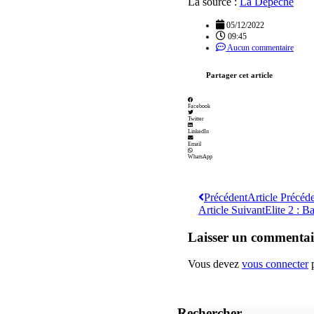
La source :
La Dépêche
05/12/2022
09:45
Aucun commentaire
Partager cet article
Facebook
Twitter
LinkedIn
Email
WhatsApp
Précédent
Article Précéd
Article Suivant
Elite 2 : 
Laisser un commentai
Vous devez
vous connecter
p
Rechercher