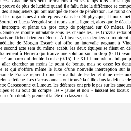
ntées. Chacune des deux formations a eu ses temps forts sur la lign
 preuve de plus de lucidité quand il a fallu faire la différence se comp
 des Blanquetiers qui ont manqué de force de pénétration. Le round d’
nt les organismes à rude épreuve dans le défi physique, Limoux met 
ourrel et Lucas Vergniol sont repris sur la ligne et, alors que le décala
, intercepte et plante un gros coup de poignard sur 80 mètres, He
. Santo se montre intraitable sous les chandelles, les Grizzlis redoubl
aris ne lâchent rien en défense. À l’inverse, ces derniers se montrent pl
rmédiaire de Morgan Escaré qui offre un intervalle gagnant à Vinc
 second acte sera du même acabit, les deux équipes se filent en d
ntrairement à Herrero qui trouve une solution sur un drop (0-11) avan
ier Gambarro qui double la mise (0-15). Le XIII Limouxin n’abdique pas
ur aller chercher au moins le point de bonus, mais se casse les dent
nte et qui s’offrira même le luxe d’une nouvelle interception sur l
on de France reprend donc le maillot de leader et il ne reste a
elouse fétiche. Les Carcassonnais ont trouvé la faille dans la défense 
entre Carcassonne et Limoux, les défenses ont pris le pas sur les attaqu
uipes et au bout du compte, les « jaune et noir » laissent les locaux
ur d’un doublé, prennent la tête du classement.