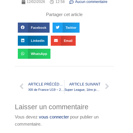
12/02/2026
12:58
Aucun commentaire
Partager cet article
Facebook
Twitter
LinkedIn
Email
WhatsApp
ARTICLE PRÉCÉDENT
ARTICLE SUIVANT
XIII de France U19 – 2eme stage de sélection : la liste des convoqués
Super League, 1ère journée : Dragons Catalans, c’est parti !
Laisser un commentaire
Vous devez
vous connecter
pour publier un
commentaire.