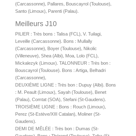
(Carcassonne), Pallares, Bouscayrol (Toulouse),
Santo (Limoux), Parenti (Palau).
Meilleurs J10
PILIER : Très bons : Talisa (FCL), V. Tuilagi,
Leveille (Carcassonne). Bons : Mullally
(Carcassonne), Boyer (Toulouse), Nikolic
(Villeneuve), Shea (Albi), Moa, Lolo (FCL),
Mickalezyk (Limoux). TALONNEUR : Très bon :
Bouscayrol (Toulouse). Bons : Artiga, Belhadri
(Carcassonne),
DEUXIÈME LIGNE : Très bon : Dupuy (Albi). Bons
: M. Peault (Limoux), Sayah (Toulouse), Benet
(Palau), Comtat (SOA), Stefani (St-Gaudens).
TROISIÈME LIGNE : Bons : Rouch (Limoux),
Perez (St-Estève/XIII Catalan), Moliner (St-
Gaudens).
DEMI DE MÊLÉE : Très bon : Dumas (St-
Gaudens). Bons : Thérond (Toulouse), Zafra (St-