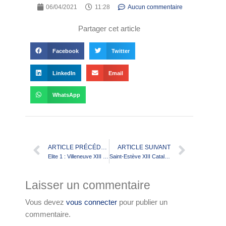
06/04/2021
11:28
Aucun commentaire
Partager cet article
Facebook
Twitter
LinkedIn
Email
WhatsApp
ARTICLE PRÉCÉDENT
ARTICLE SUIVANT
Elite 1 : Villeneuve XIII R.L. v Palau XIII Broncos reporté
Saint-Estève XIII Catalan : Jordan Dezaria intègre le groupe professionnel des Dragons
Laisser un commentaire
Vous devez
vous connecter
pour publier un
commentaire.