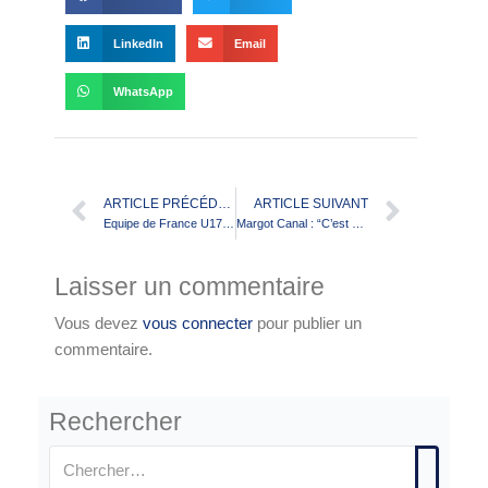
LinkedIn
Email
WhatsApp
ARTICLE PRÉCÉDENT
ARTICLE SUIVANT
Equipe de France U17 : Nos champions mis à l’honneur lors du derby
Margot Canal : “C’est une immense fierté pour moi et pour mes proches d’avoir porté le maillot bleu”
Laisser un commentaire
Vous devez
vous connecter
pour publier un
commentaire.
Rechercher