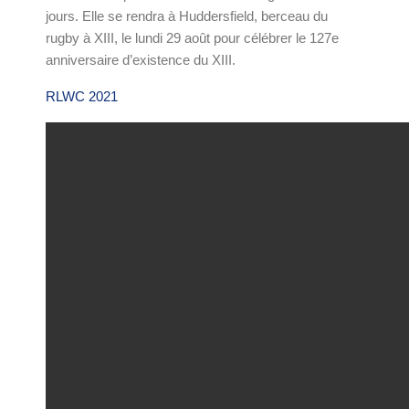
jours. Elle se rendra à Huddersfield, berceau du
rugby à XIII, le lundi 29 août pour célébrer le 127e
anniversaire d’existence du XIII.
RLWC 2021