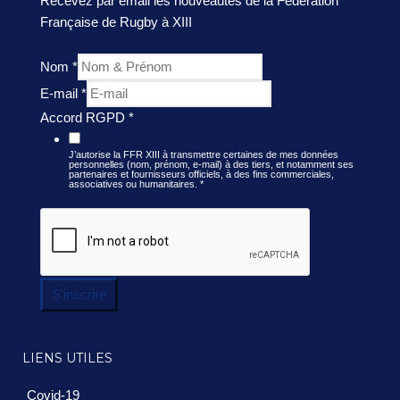
Recevez par email les nouveautés de la Fédération
Française de Rugby à XIII
Nom
*
E-mail
*
Accord RGPD
*
J’autorise la FFR XIII à transmettre certaines de mes données
personnelles (nom, prénom, e-mail) à des tiers, et notamment ses
partenaires et fournisseurs officiels, à des fins commerciales,
associatives ou humanitaires.
*
S'inscrire
LIENS UTILES
Covid-19