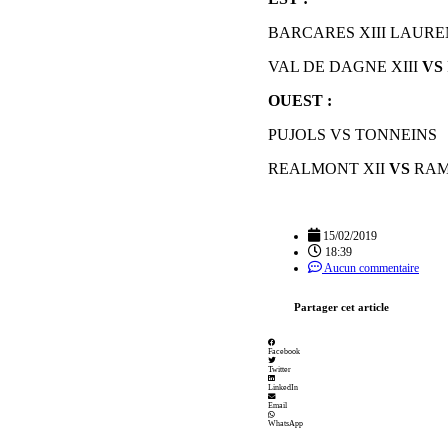
BARCARES XIII LAURE
VAL DE DAGNE XIII
VS
OUEST :
PUJOLS VS TONNEINS
REALMONT XII
VS
RAM
15/02/2019
18:39
Aucun commentaire
Partager cet article
Facebook
Twitter
LinkedIn
Email
WhatsApp