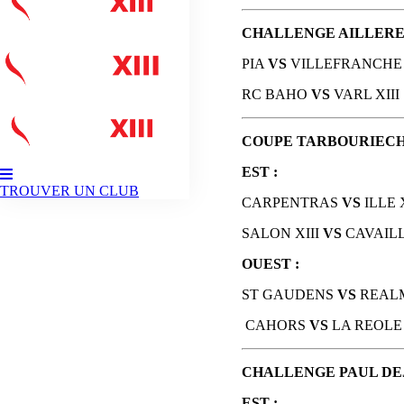
CHALLENGE AILLERES: we
PIA
VS
VILLEFRANCHE 
RC BAHO
VS
VARL XIII
COUPE TARBOURIECH U19
EST :
TROUVER UN CLUB
CARPENTRAS
VS
ILLE X
SALON XIII
VS
CAVAIL
OUEST :
ST GAUDENS
VS
REAL
CAHORS
VS
LA REOLE
CHALLENGE PAUL DEJEAN
EST :