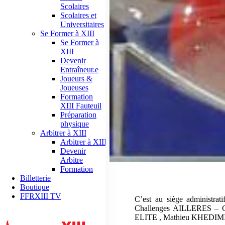
Scolaires
Scolaires et
Universitaires
Se Former à XIII
Se Former à
XIII
Devenir
Entraîneur.e
Joueurs &
Joueuses
Formation
XIII Fauteuil
Préparation
physique
Arbitrer à XIII
Arbitrer à XIII
Devenir
Arbitre
Formation
Billetterie
Boutique
FFRXIII TV
C’est au siège administra
Challenges AILLERES – 
ELITE , Mathieu KHEDIMI (