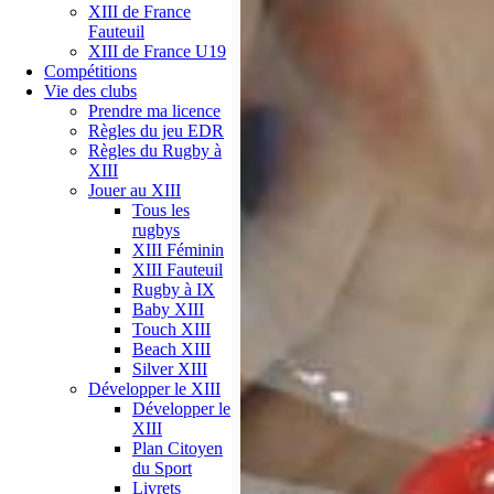
XIII de France
Fauteuil
XIII de France U19
Compétitions
Vie des clubs
Prendre ma licence
Règles du jeu EDR
Règles du Rugby à
XIII
Jouer au XIII
Tous les
rugbys
XIII Féminin
XIII Fauteuil
Rugby à IX
Baby XIII
Touch XIII
Beach XIII
Silver XIII
Développer le XIII
Développer le
XIII
Plan Citoyen
du Sport
Livrets