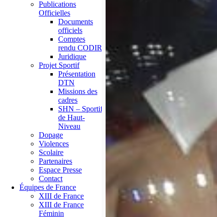
Publications
Officielles
Documents
officiels
Comptes
rendu CODIR
Juridique
Projet Sportif
Présentation
DTN
Missions des
cadres
SHN – Sportif
de Haut-
Niveau
Dopage
Violences
Scolaire
Partenaires
Espace Presse
Contact
Équipes de France
XIII de France
XIII de France
Féminin