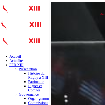
Accu
Accueil
Actualités
FFR XIII
Présentation
Histoire du
Rugby à XIII
Patrimoine
Ligues et
Comités
Gouvernance
Organigramme
Commissions