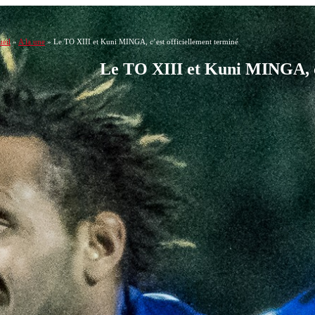
eil
»
A la une
»
Le TO XIII et Kuni MINGA, c’est officiellement terminé
Le TO XIII et Kuni MINGA, c’