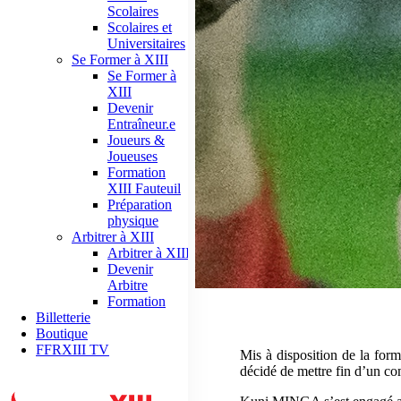
Scolaires
Scolaires et
Universitaires
Se Former à XIII
Se Former à
XIII
Devenir
Entraîneur.e
Joueurs &
Joueuses
Formation
XIII Fauteuil
Préparation
physique
Arbitrer à XIII
Arbitrer à XIII
Devenir
Arbitre
Formation
Billetterie
Boutique
FFRXIII TV
Mis à disposition de la fo
décidé de mettre fin d’un co