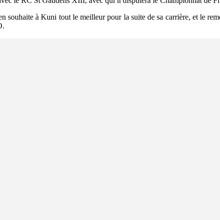
ec le RC St Gaudens XIII, avec qui il disputera le Championnat de Fr
souhaite à Kuni tout le meilleur pour la suite de sa carrière, et le rem
O.