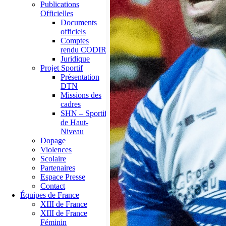
Publications
Officielles
Documents
officiels
Comptes
rendu CODIR
Juridique
Projet Sportif
Présentation
DTN
Missions des
cadres
SHN – Sportif
de Haut-
Niveau
Dopage
Violences
Scolaire
Partenaires
Espace Presse
Contact
Équipes de France
XIII de France
XIII de France
Féminin